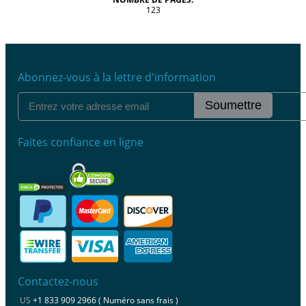
123
Abonnez-vous à la lettre d'information
Soumettre
Faites confiance en ligne
Contactez-nous
US
+1 833 909 2966 ( Numéro sans frais )