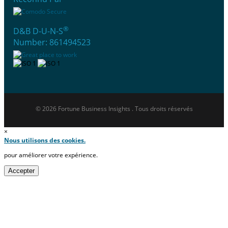
®
D&B D-U-N-S
Number: 861494523
© 2026 Fortune Business Insights . Tous droits réservés
×
Nous utilisons des cookies.
pour améliorer votre expérience.
Accepter