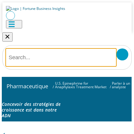
×
U.S. Epinephrine for
Parler à un
Pharmaceutique
/
Anaphylaxis Treatment Market
/
analyste
Concevoir des stratégies de
croissance est dans notre
ADN