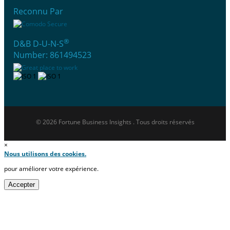
Reconnu Par
®
D&B D-U-N-S
Number: 861494523
© 2026 Fortune Business Insights . Tous droits réservés
×
Nous utilisons des cookies.
pour améliorer votre expérience.
Accepter