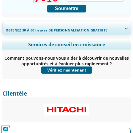
Soumettre
OBTENEZ 30 À 60
heures
DE PERSONNALISATION GRATUITE
Ampliar a cobertura regional e por país, Análise de segmentos,
Services de conseil en croissance
Perfis de empresas, Benchmarking competitivo, e insights sobre o
usuário final.
Comment pouvons-nous vous aider à découvrir de nouvelles
opportunités et à évoluer plus rapidement ?
Personnaliser maintenant
Vérifiez maintenant
Clientèle