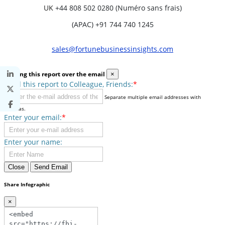
UK
+44 808 502 0280 (Numéro sans frais)
(APAC) +91 744 740 1245
sales@fortunebusinessinsights.com
Sharing this report over the email
×
Send this report to Colleague, Friends:
*
Separate multiple email addresses with
commas.
Enter your email:
*
Enter your name:
Close
Send Email
Share Infographic
×