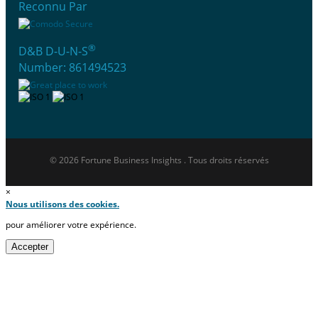
Reconnu Par
®
D&B D-U-N-S
Number: 861494523
© 2026 Fortune Business Insights . Tous droits réservés
×
Nous utilisons des cookies.
pour améliorer votre expérience.
Accepter