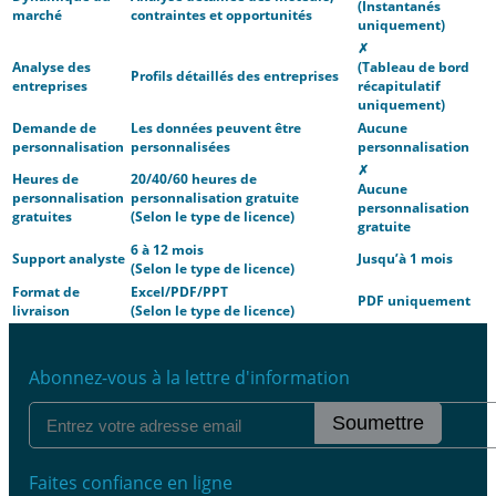
(Instantanés
marché
contraintes et opportunités
uniquement)
✗
Analyse des
(Tableau de bord
Profils détaillés des entreprises
entreprises
récapitulatif
uniquement)
Demande de
Les données peuvent être
Aucune
personnalisation
personnalisées
personnalisation
✗
Heures de
20/40/60 heures de
Aucune
personnalisation
personnalisation gratuite
personnalisation
gratuites
(Selon le type de licence)
gratuite
6 à 12 mois
Support analyste
Jusqu’à 1 mois
(Selon le type de licence)
Format de
Excel/PDF/PPT
PDF uniquement
livraison
(Selon le type de licence)
Abonnez-vous à la lettre d'information
Soumettre
Faites confiance en ligne