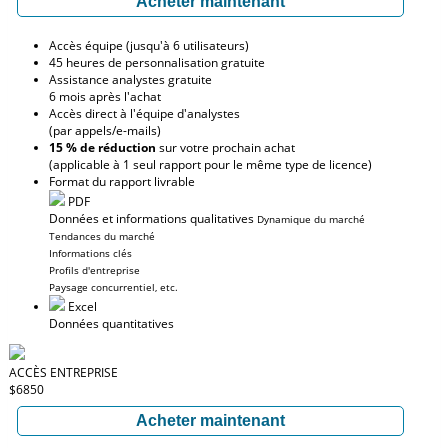
Acheter maintenant
Accès équipe (jusqu'à 6 utilisateurs)
45 heures de personnalisation gratuite
Assistance analystes gratuite
6 mois après l'achat
Accès direct à l'équipe d'analystes
(par appels/e-mails)
15 % de réduction
sur votre prochain achat
(applicable à 1 seul rapport pour le même type de licence)
Format du rapport livrable
PDF
Données et informations qualitatives
Dynamique du marché
Tendances du marché
Informations clés
Profils d'entreprise
Paysage concurrentiel, etc.
Excel
Données quantitatives
ACCÈS ENTREPRISE
$6850
Acheter maintenant