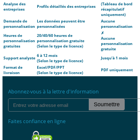
Analyse des
(Tableau de bord
Profils détaillés des entreprises
entreprises
récapitulatif
uniquement)
Demande de
Les données peuvent être
Aucune
personnalisation
personnalisées
personnalisation
✗
Heures de
20/40/60 heures de
Aucune
personnalisation
personnalisation gratuite
personnalisation
gratuites
(Selon le type de licence)
gratuite
6 à 12 mois
Support analyste
Jusqu’à 1 mois
(Selon le type de licence)
Format de
Excel/PDF/PPT
PDF uniquement
livraison
(Selon le type de licence)
Abonnez-vous à la lettre d'information
Soumettre
Faites confiance en ligne