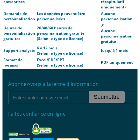
entreprises
récapitulatif
uniquement)
Demande de
Les données peuvent être
Aucune
personnalisation
personnalisées
personnalisation
✗
Heures de
20/40/60 heures de
Aucune
personnalisation
personnalisation gratuite
personnalisation
gratuites
(Selon le type de licence)
gratuite
6 à 12 mois
Support analyste
Jusqu’à 1 mois
(Selon le type de licence)
Format de
Excel/PDF/PPT
PDF uniquement
livraison
(Selon le type de licence)
Abonnez-vous à la lettre d'information
Soumettre
Faites confiance en ligne