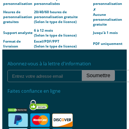
personnalisation
personnalisées
personnalisation
✗
Heures de
20/40/60 heures de
Aucune
personnalisation
personnalisation gratuite
personnalisation
gratuites
(Selon le type de licence)
gratuite
6 à 12 mois
Support analyste
Jusqu’à 1 mois
(Selon le type de licence)
Format de
Excel/PDF/PPT
PDF uniquement
livraison
(Selon le type de licence)
Abonnez-vous à la lettre d'information
Soumettre
Faites confiance en ligne