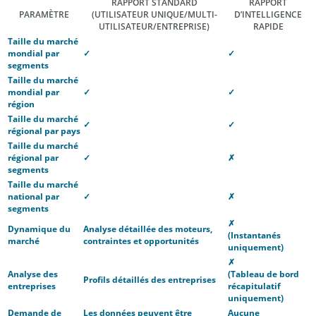
RAPPORT STANDARD
RAPPORT
PARAMÈTRE
(UTILISATEUR UNIQUE/MULTI-
D’INTELLIGENCE
UTILISATEUR/ENTREPRISE)
RAPIDE
Taille du marché
mondial par
✓
✓
segments
Taille du marché
mondial par
✓
✓
région
Taille du marché
✓
✓
régional par pays
Taille du marché
régional par
✓
✗
segments
Taille du marché
national par
✓
✗
segments
✗
Dynamique du
Analyse détaillée des moteurs,
(Instantanés
marché
contraintes et opportunités
uniquement)
✗
Analyse des
(Tableau de bord
Profils détaillés des entreprises
entreprises
récapitulatif
uniquement)
Demande de
Les données peuvent être
Aucune