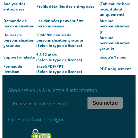
Analyse des
(Tableau de bord
Profils détaillés des entreprises
entreprises
récapitulatif
uniquement)
Demande de
Les données peuvent être
Aucune
personnalisation
personnalisées
personnalisation
✗
Heures de
20/40/60 heures de
Aucune
personnalisation
personnalisation gratuite
personnalisation
gratuites
(Selon le type de licence)
gratuite
6 à 12 mois
Support analyste
Jusqu’à 1 mois
(Selon le type de licence)
Format de
Excel/PDF/PPT
PDF uniquement
livraison
(Selon le type de licence)
Abonnez-vous à la lettre d'information
Soumettre
Faites confiance en ligne