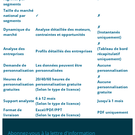
segments
Taille du marché
national par
✓
✗
segments
✗
Dynamique du
Analyse détaillée des moteurs,
(Instantanés
marché
contraintes et opportunités
uniquement)
✗
Analyse des
(Tableau de bord
Profils détaillés des entreprises
entreprises
récapitulatif
uniquement)
Demande de
Les données peuvent être
Aucune
personnalisation
personnalisées
personnalisation
✗
Heures de
20/40/60 heures de
Aucune
personnalisation
personnalisation gratuite
personnalisation
gratuites
(Selon le type de licence)
gratuite
6 à 12 mois
Support analyste
Jusqu’à 1 mois
(Selon le type de licence)
Format de
Excel/PDF/PPT
PDF uniquement
livraison
(Selon le type de licence)
Abonnez-vous à la lettre d'information