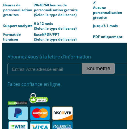
✗
Heures de
20/40/60 heures de
Aucune
personnalisation
personnalisation gratuite
personnalisation
gratuites
(Selon le type de licence)
gratuite
6 à 12 mois
Support analyste
Jusqu’à 1 mois
(Selon le type de licence)
Format de
Excel/PDF/PPT
PDF uniquement
livraison
(Selon le type de licence)
Abonnez-vous à la lettre d'information
Soumettre
Faites confiance en ligne