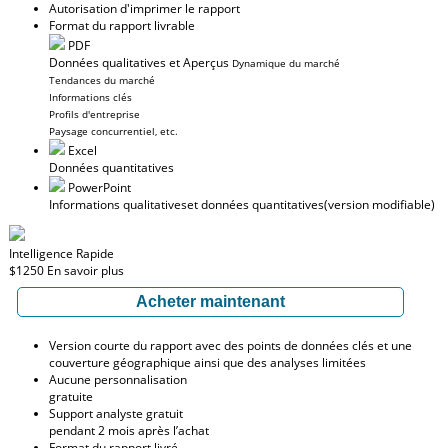
Autorisation d'imprimer le rapport
Format du rapport livrable
PDF
Données qualitatives et Aperçus
Dynamique du marché
Tendances du marché
Informations clés
Profils d'entreprise
Paysage concurrentiel, etc.
Excel
Données quantitatives
PowerPoint
Informations qualitatives
et données quantitatives
(version modifiable)
Intelligence Rapide
$1250
En savoir plus
Acheter maintenant
Version courte du rapport avec des points de données clés et une
couverture géographique ainsi que des analyses limitées
Aucune personnalisation
gratuite
Support analyste gratuit
pendant 2 mois après l’achat
Format du rapport livré