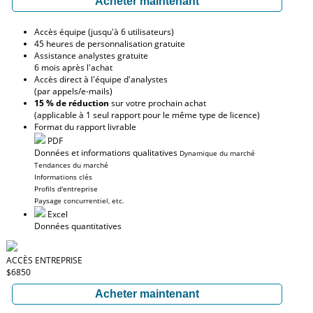
Acheter maintenant
Accès équipe (jusqu'à 6 utilisateurs)
45 heures de personnalisation gratuite
Assistance analystes gratuite
6 mois après l'achat
Accès direct à l'équipe d'analystes
(par appels/e-mails)
15 % de réduction
sur votre prochain achat
(applicable à 1 seul rapport pour le même type de licence)
Format du rapport livrable
PDF
Données et informations qualitatives
Dynamique du marché
Tendances du marché
Informations clés
Profils d'entreprise
Paysage concurrentiel, etc.
Excel
Données quantitatives
ACCÈS ENTREPRISE
$6850
Acheter maintenant