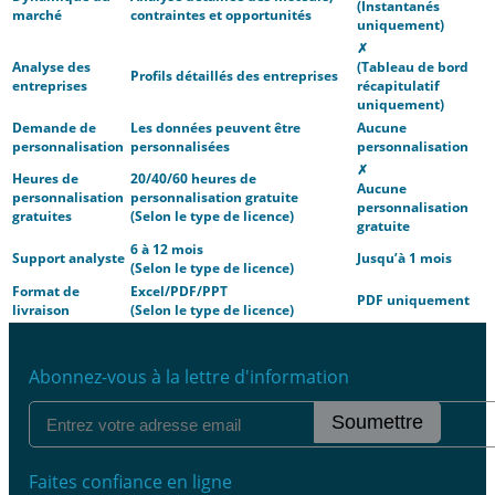
(Instantanés
marché
contraintes et opportunités
uniquement)
✗
Analyse des
(Tableau de bord
Profils détaillés des entreprises
entreprises
récapitulatif
uniquement)
Demande de
Les données peuvent être
Aucune
personnalisation
personnalisées
personnalisation
✗
Heures de
20/40/60 heures de
Aucune
personnalisation
personnalisation gratuite
personnalisation
gratuites
(Selon le type de licence)
gratuite
6 à 12 mois
Support analyste
Jusqu’à 1 mois
(Selon le type de licence)
Format de
Excel/PDF/PPT
PDF uniquement
livraison
(Selon le type de licence)
Abonnez-vous à la lettre d'information
Soumettre
Faites confiance en ligne