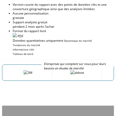
Version courte du rapport avec des points de données clés et une
couverture géographique ainsi que des analyses limitées
Aucune personnalisation
gratuite
Support analyste gratuit
pendant 2 mois après l’achat
Format du rapport livré
PDF
Données quantitatives uniquement
Dynamique du marché
Tendances du marché
Informations clés
Tableau de bord
Entreprises qui comptent sur nous pour leurs
besoins en études de marché