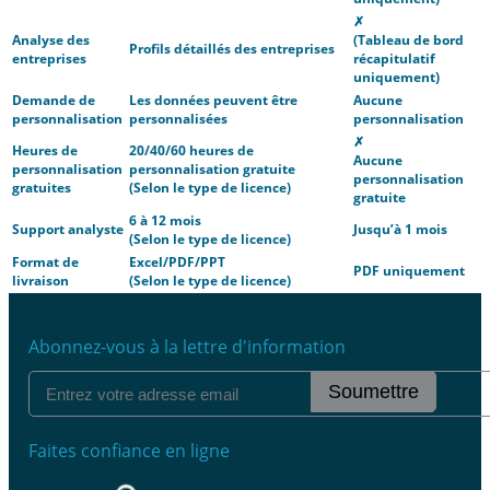
✗
Analyse des
(Tableau de bord
Profils détaillés des entreprises
entreprises
récapitulatif
uniquement)
Demande de
Les données peuvent être
Aucune
personnalisation
personnalisées
personnalisation
✗
Heures de
20/40/60 heures de
Aucune
personnalisation
personnalisation gratuite
personnalisation
gratuites
(Selon le type de licence)
gratuite
6 à 12 mois
Support analyste
Jusqu’à 1 mois
(Selon le type de licence)
Format de
Excel/PDF/PPT
PDF uniquement
livraison
(Selon le type de licence)
Abonnez-vous à la lettre d'information
Soumettre
Faites confiance en ligne