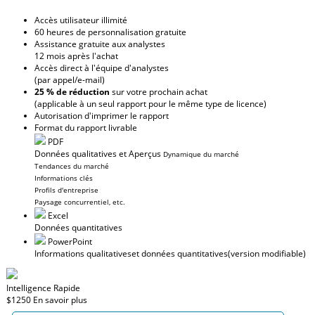
Accès utilisateur illimité
60 heures de personnalisation gratuite
Assistance gratuite aux analystes
12 mois après l'achat
Accès direct à l'équipe d'analystes
(par appel/e-mail)
25 % de réduction
sur votre prochain achat
(applicable à un seul rapport pour le même type de licence)
Autorisation d'imprimer le rapport
Format du rapport livrable
PDF
Données qualitatives et Aperçus
Dynamique du marché
Tendances du marché
Informations clés
Profils d'entreprise
Paysage concurrentiel, etc.
Excel
Données quantitatives
PowerPoint
Informations qualitatives
et données quantitatives
(version modifiable)
Intelligence Rapide
$1250
En savoir plus