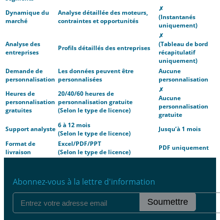
✗
Dynamique du
Analyse détaillée des moteurs,
(Instantanés
marché
contraintes et opportunités
uniquement)
✗
Analyse des
(Tableau de bord
Profils détaillés des entreprises
entreprises
récapitulatif
uniquement)
Demande de
Les données peuvent être
Aucune
personnalisation
personnalisées
personnalisation
✗
Heures de
20/40/60 heures de
Aucune
personnalisation
personnalisation gratuite
personnalisation
gratuites
(Selon le type de licence)
gratuite
6 à 12 mois
Support analyste
Jusqu’à 1 mois
(Selon le type de licence)
Format de
Excel/PDF/PPT
PDF uniquement
livraison
(Selon le type de licence)
Abonnez-vous à la lettre d'information
Soumettre