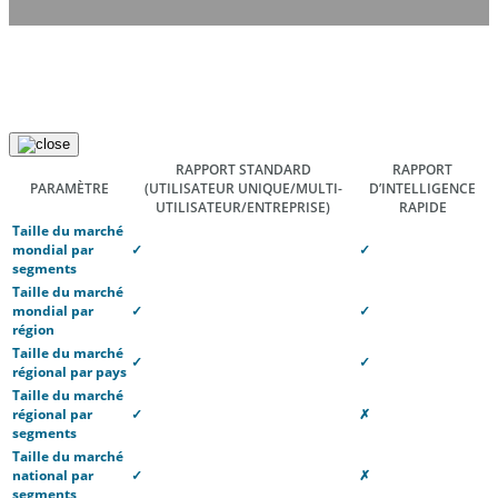
RAPPORT STANDARD
RAPPORT
PARAMÈTRE
(UTILISATEUR UNIQUE/MULTI-
D’INTELLIGENCE
UTILISATEUR/ENTREPRISE)
RAPIDE
Taille du marché
mondial par
✓
✓
segments
Taille du marché
mondial par
✓
✓
région
Taille du marché
✓
✓
régional par pays
Taille du marché
régional par
✓
✗
segments
Taille du marché
national par
✓
✗
segments