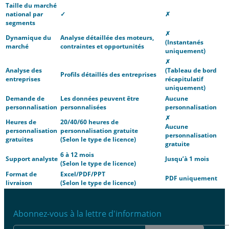
Taille du marché
national par
✓
✗
segments
✗
Dynamique du
Analyse détaillée des moteurs,
(Instantanés
marché
contraintes et opportunités
uniquement)
✗
Analyse des
(Tableau de bord
Profils détaillés des entreprises
entreprises
récapitulatif
uniquement)
Demande de
Les données peuvent être
Aucune
personnalisation
personnalisées
personnalisation
✗
Heures de
20/40/60 heures de
Aucune
personnalisation
personnalisation gratuite
personnalisation
gratuites
(Selon le type de licence)
gratuite
6 à 12 mois
Support analyste
Jusqu’à 1 mois
(Selon le type de licence)
Format de
Excel/PDF/PPT
PDF uniquement
livraison
(Selon le type de licence)
Abonnez-vous à la lettre d'information