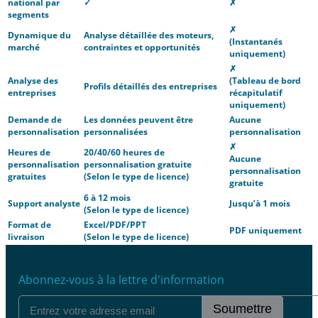
national par
✓
✗
segments
✗
Dynamique du
Analyse détaillée des moteurs,
(Instantanés
marché
contraintes et opportunités
uniquement)
✗
Analyse des
(Tableau de bord
Profils détaillés des entreprises
entreprises
récapitulatif
uniquement)
Demande de
Les données peuvent être
Aucune
personnalisation
personnalisées
personnalisation
✗
Heures de
20/40/60 heures de
Aucune
personnalisation
personnalisation gratuite
personnalisation
gratuites
(Selon le type de licence)
gratuite
6 à 12 mois
Support analyste
Jusqu’à 1 mois
(Selon le type de licence)
Format de
Excel/PDF/PPT
PDF uniquement
livraison
(Selon le type de licence)
Abonnez-vous à la lettre d'information
Soumettre