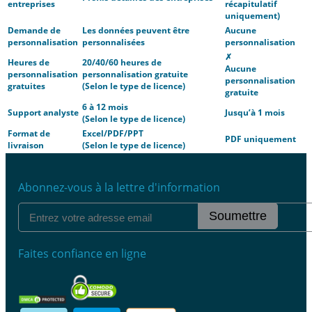
entreprises
récapitulatif
uniquement)
Demande de
Les données peuvent être
Aucune
personnalisation
personnalisées
personnalisation
✗
Heures de
20/40/60 heures de
Aucune
personnalisation
personnalisation gratuite
personnalisation
gratuites
(Selon le type de licence)
gratuite
6 à 12 mois
Support analyste
Jusqu’à 1 mois
(Selon le type de licence)
Format de
Excel/PDF/PPT
PDF uniquement
livraison
(Selon le type de licence)
Abonnez-vous à la lettre d'information
Soumettre
Faites confiance en ligne