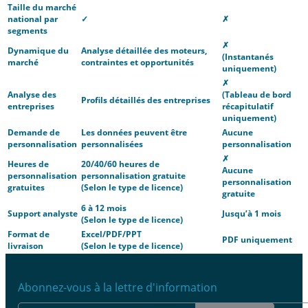
Taille du marché
national par
✓
✗
segments
✗
Dynamique du
Analyse détaillée des moteurs,
(Instantanés
marché
contraintes et opportunités
uniquement)
✗
Analyse des
(Tableau de bord
Profils détaillés des entreprises
entreprises
récapitulatif
uniquement)
Demande de
Les données peuvent être
Aucune
personnalisation
personnalisées
personnalisation
✗
Heures de
20/40/60 heures de
Aucune
personnalisation
personnalisation gratuite
personnalisation
gratuites
(Selon le type de licence)
gratuite
6 à 12 mois
Support analyste
Jusqu’à 1 mois
(Selon le type de licence)
Format de
Excel/PDF/PPT
PDF uniquement
livraison
(Selon le type de licence)
Abonnez-vous à la lettre d'information