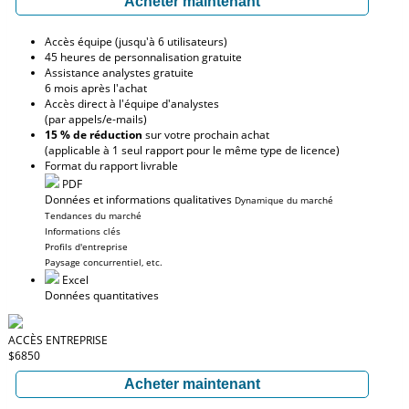
Acheter maintenant
Accès équipe (jusqu'à 6 utilisateurs)
45 heures de personnalisation gratuite
Assistance analystes gratuite
6 mois après l'achat
Accès direct à l'équipe d'analystes
(par appels/e-mails)
15 % de réduction
sur votre prochain achat
(applicable à 1 seul rapport pour le même type de licence)
Format du rapport livrable
PDF
Données et informations qualitatives
Dynamique du marché
Tendances du marché
Informations clés
Profils d'entreprise
Paysage concurrentiel, etc.
Excel
Données quantitatives
ACCÈS ENTREPRISE
$6850
Acheter maintenant