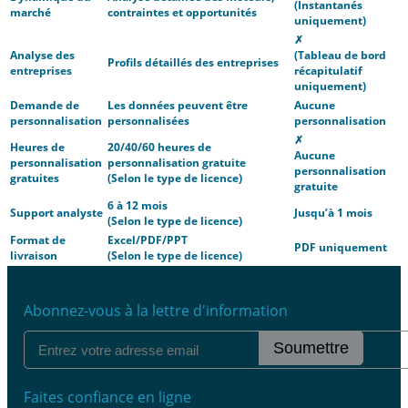
(Instantanés
marché
contraintes et opportunités
uniquement)
✗
Analyse des
(Tableau de bord
Profils détaillés des entreprises
entreprises
récapitulatif
uniquement)
Demande de
Les données peuvent être
Aucune
personnalisation
personnalisées
personnalisation
✗
Heures de
20/40/60 heures de
Aucune
personnalisation
personnalisation gratuite
personnalisation
gratuites
(Selon le type de licence)
gratuite
6 à 12 mois
Support analyste
Jusqu’à 1 mois
(Selon le type de licence)
Format de
Excel/PDF/PPT
PDF uniquement
livraison
(Selon le type de licence)
Abonnez-vous à la lettre d'information
Soumettre
Faites confiance en ligne