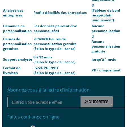
✗
Analyse des
(Tableau de bord
Profils détaillés des entreprises
entreprises
récapitulatif
uniquement)
Demande de
Les données peuvent être
Aucune
personnalisation
personnalisées
personnalisation
✗
Heures de
20/40/60 heures de
Aucune
personnalisation
personnalisation gratuite
personnalisation
gratuites
(Selon le type de licence)
gratuite
6 à 12 mois
Support analyste
Jusqu’à 1 mois
(Selon le type de licence)
Format de
Excel/PDF/PPT
PDF uniquement
livraison
(Selon le type de licence)
Abonnez-vous à la lettre d'information
Soumettre
Faites confiance en ligne