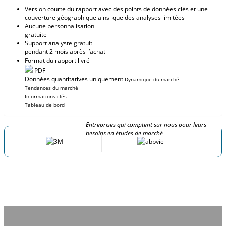
Version courte du rapport avec des points de données clés et une
couverture géographique ainsi que des analyses limitées
Aucune personnalisation
gratuite
Support analyste gratuit
pendant 2 mois après l’achat
Format du rapport livré
PDF
Données quantitatives uniquement
Dynamique du marché
Tendances du marché
Informations clés
Tableau de bord
Entreprises qui comptent sur nous pour leurs
besoins en études de marché