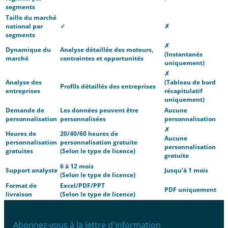
segments
Taille du marché
national par
✓
✗
segments
✗
Dynamique du
Analyse détaillée des moteurs,
(Instantanés
marché
contraintes et opportunités
uniquement)
✗
Analyse des
(Tableau de bord
Profils détaillés des entreprises
entreprises
récapitulatif
uniquement)
Demande de
Les données peuvent être
Aucune
personnalisation
personnalisées
personnalisation
✗
Heures de
20/40/60 heures de
Aucune
personnalisation
personnalisation gratuite
personnalisation
gratuites
(Selon le type de licence)
gratuite
6 à 12 mois
Support analyste
Jusqu’à 1 mois
(Selon le type de licence)
Format de
Excel/PDF/PPT
PDF uniquement
livraison
(Selon le type de licence)
Abonnez-vous à la lettre d'information