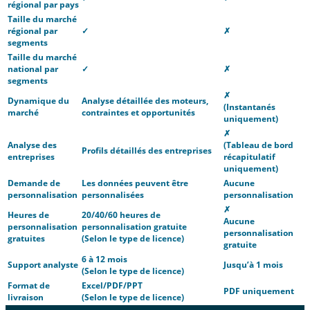
régional par pays
Taille du marché
régional par
✓
✗
segments
Taille du marché
national par
✓
✗
segments
✗
Dynamique du
Analyse détaillée des moteurs,
(Instantanés
marché
contraintes et opportunités
uniquement)
✗
Analyse des
(Tableau de bord
Profils détaillés des entreprises
entreprises
récapitulatif
uniquement)
Demande de
Les données peuvent être
Aucune
personnalisation
personnalisées
personnalisation
✗
Heures de
20/40/60 heures de
Aucune
personnalisation
personnalisation gratuite
personnalisation
gratuites
(Selon le type de licence)
gratuite
6 à 12 mois
Support analyste
Jusqu’à 1 mois
(Selon le type de licence)
Format de
Excel/PDF/PPT
PDF uniquement
livraison
(Selon le type de licence)