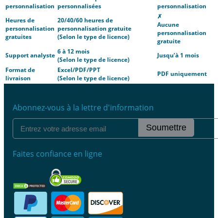
personnalisation
personnalisées
personnalisation
✗
Heures de
20/40/60 heures de
Aucune
personnalisation
personnalisation gratuite
personnalisation
gratuites
(Selon le type de licence)
gratuite
6 à 12 mois
Support analyste
Jusqu’à 1 mois
(Selon le type de licence)
Format de
Excel/PDF/PPT
PDF uniquement
livraison
(Selon le type de licence)
Abonnez-vous à la lettre d'information
Soumettre
Faites confiance en ligne