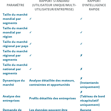
RAPPORT STANDARD
RAPPORT
PARAMÈTRE
(UTILISATEUR UNIQUE/MULTI-
D’INTELLIGENCE
UTILISATEUR/ENTREPRISE)
RAPIDE
Taille du marché
mondial par
✓
✓
segments
Taille du marché
mondial par
✓
✓
région
Taille du marché
✓
✓
régional par pays
Taille du marché
régional par
✓
✗
segments
Taille du marché
national par
✓
✗
segments
✗
Dynamique du
Analyse détaillée des moteurs,
(Instantanés
marché
contraintes et opportunités
uniquement)
✗
Analyse des
(Tableau de bord
Profils détaillés des entreprises
entreprises
récapitulatif
uniquement)
Demande de
Les données peuvent être
Aucune