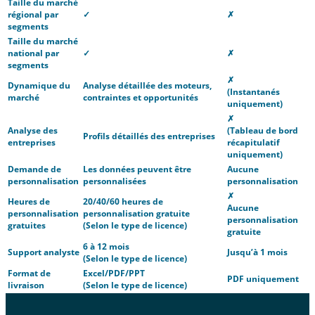
Taille du marché
régional par
✓
✗
segments
Taille du marché
national par
✓
✗
segments
✗
Dynamique du
Analyse détaillée des moteurs,
(Instantanés
marché
contraintes et opportunités
uniquement)
✗
Analyse des
(Tableau de bord
Profils détaillés des entreprises
entreprises
récapitulatif
uniquement)
Demande de
Les données peuvent être
Aucune
personnalisation
personnalisées
personnalisation
✗
Heures de
20/40/60 heures de
Aucune
personnalisation
personnalisation gratuite
personnalisation
gratuites
(Selon le type de licence)
gratuite
6 à 12 mois
Support analyste
Jusqu’à 1 mois
(Selon le type de licence)
Format de
Excel/PDF/PPT
PDF uniquement
livraison
(Selon le type de licence)