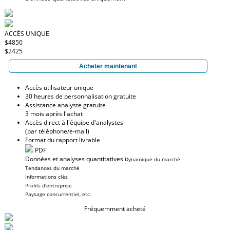
ACCÈS UNIQUE
$4850
$2425
Acheter maintenant
Accès utilisateur unique
30 heures de personnalisation gratuite
Assistance analyste gratuite
3 mois après l'achat
Accès direct à l'équipe d'analystes
(par téléphone/e-mail)
Format du rapport livrable
PDF
Données et analyses quantitatives
Dynamique du marché
Tendances du marché
Informations clés
Profils d'entreprise
Paysage concurrentiel, etc.
Fréquemment acheté