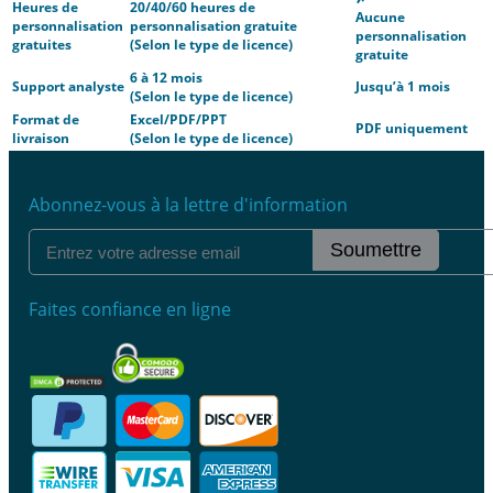
Heures de
20/40/60 heures de
Aucune
personnalisation
personnalisation gratuite
personnalisation
gratuites
(Selon le type de licence)
gratuite
6 à 12 mois
Support analyste
Jusqu’à 1 mois
(Selon le type de licence)
Format de
Excel/PDF/PPT
PDF uniquement
livraison
(Selon le type de licence)
Abonnez-vous à la lettre d'information
Soumettre
Faites confiance en ligne