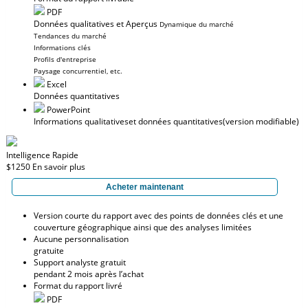
PDF
Données qualitatives et Aperçus
Dynamique du marché
Tendances du marché
Informations clés
Profils d'entreprise
Paysage concurrentiel, etc.
Excel
Données quantitatives
PowerPoint
Informations qualitatives
et données quantitatives
(version modifiable)
Intelligence Rapide
$1250
En savoir plus
Acheter maintenant
Version courte du rapport avec des points de données clés et une
couverture géographique ainsi que des analyses limitées
Aucune personnalisation
gratuite
Support analyste gratuit
pendant 2 mois après l’achat
Format du rapport livré
PDF