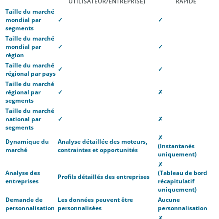
UTILISATEUR/ENTREPRISE)
RAPIDE
Taille du marché
mondial par
✓
✓
segments
Taille du marché
mondial par
✓
✓
région
Taille du marché
✓
✓
régional par pays
Taille du marché
régional par
✓
✗
segments
Taille du marché
national par
✓
✗
segments
✗
Dynamique du
Analyse détaillée des moteurs,
(Instantanés
marché
contraintes et opportunités
uniquement)
✗
Analyse des
(Tableau de bord
Profils détaillés des entreprises
entreprises
récapitulatif
uniquement)
Demande de
Les données peuvent être
Aucune
personnalisation
personnalisées
personnalisation
✗