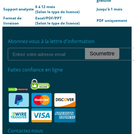
gratuite
6 à 12 mois
Support analyste
Jusqu’à 1 mois
(Selon le type de licence)
Format de
Excel/PDF/PPT
PDF uniquement
livraison
(Selon le type de licence)
Abonnez-vous à la lettre d'information
Soumettre
Faites confiance en ligne
Contactez-nous