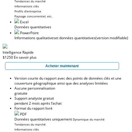
Tendances du marché
Informations clés
Profils d'entreprise
Paysage concurrentiel, etc.
Excel
Données quantitatives
PowerPoint
Informations qualitatives
et données quantitatives
(version modifiable)
Intelligence Rapide
$1250
En savoir plus
Acheter maintenant
Version courte du rapport avec des points de données clés et une
couverture géographique ainsi que des analyses limitées
Aucune personnalisation
gratuite
Support analyste gratuit
pendant 2 mois après l’achat
Format du rapport livré
PDF
Données quantitatives uniquement
Dynamique du marché
Tendances du marché
Informations clés