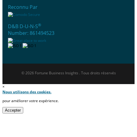
Reconnu Par
®
D&B D-U-N-S
Number: 861494523
© 2026 Fortune Business Insights . Tous droits réservés
×
Nous utilisons des cookies.
pour améliorer votre expérience.
Accepter