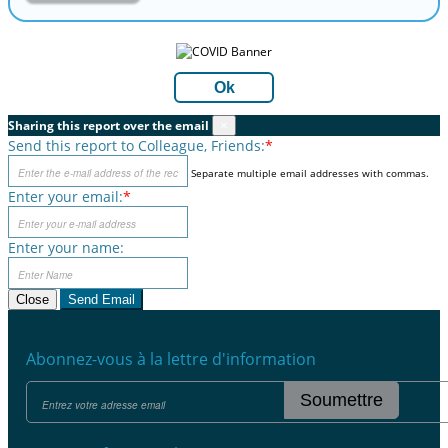
Ok
Sharing this report over the email
×
Send this report to Colleague, Friends:
*
Separate multiple email addresses with commas.
Enter your email:
*
Enter your name:
Close
Send Email
Abonnez-vous à la lettre d'information
Soumettre