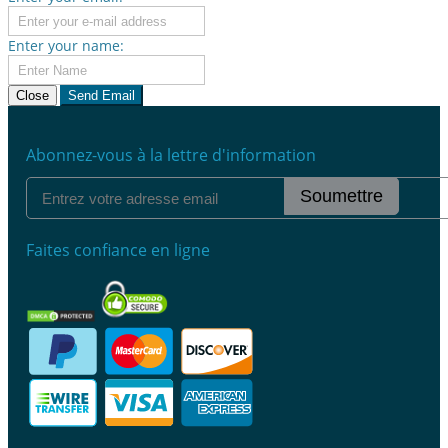
Enter your name:
Close
Send Email
Abonnez-vous à la lettre d'information
Soumettre
Faites confiance en ligne