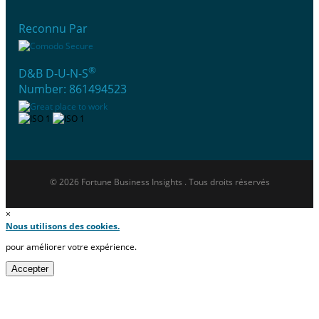
Reconnu Par
®
D&B D-U-N-S
Number: 861494523
© 2026 Fortune Business Insights . Tous droits réservés
×
Nous utilisons des cookies.
pour améliorer votre expérience.
Accepter