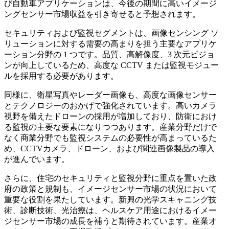
び自動車アプリケーションは、今後の期間に高いイメージ
ングセンサー市場収益を引き寄せると予想されます。
セキュリティおよび監視セグメントは、画像センシング ソ
リューションに対する需要の高まりを担う主要なアプリケ
ーション分野の 1 つです。品質、高解像度、3 次元ビジョ
ンが向上しているため、高度な CCTV または監視モジュー
ルを採用する必要があります。
同様に、衛星写真やレーダー画像も、高度な画像センサー
とテクノロジーのおかげで強化されています。高いカメラ
視野を備えたドローンの採用が増加しており、防衛におけ
る監視の主要な要素になりつつあります。産業分野だけで
なく商業分野でも監視システムの必要性が高まっているた
め、CCTVカメラ、ドローン、および関連画像製品の導入
が進んでいます。
さらに、住宅のセキュリティと監視分野に重点を置いた政
府の政策と規制も、イメージセンサー市場の状況において
重要な役割を果たしています。新興の光学スキャニング技
術、診断技術、光治療は、ヘルスケア用途におけるイメー
ジセンサー市場の成長を補うと期待されています。産業オ