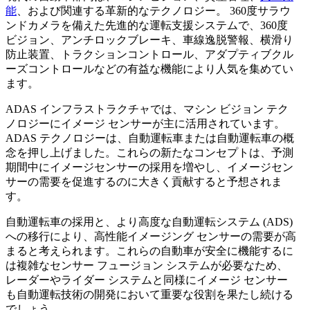
能
、および関連する革新的なテクノロジー。 360度サラウ
ンドカメラを備えた先進的な運転支援システムで、360度
ビジョン、アンチロックブレーキ、車線逸脱警報、横滑り
防止装置、トラクションコントロール、アダプティブクル
ーズコントロールなどの有益な機能により人気を集めてい
ます。
ADAS インフラストラクチャでは、マシン ビジョン テク
ノロジーにイメージ センサーが主に活用されています。
ADAS テクノロジーは、自動運転車または自動運転車の概
念を押し上げました。これらの新たなコンセプトは、予測
期間中にイメージセンサーの採用を増やし、イメージセン
サーの需要を促進するのに大きく貢献すると予想されま
す。
自動運転車の採用と、より高度な自動運転システム (ADS)
への移行により、高性能イメージング センサーの需要が高
まると考えられます。これらの自動車が安全に機能するに
は複雑なセンサー フュージョン システムが必要なため、
レーダーやライダー システムと同様にイメージ センサー
も自動運転技術の開発において重要な役割を果たし続ける
でしょう。