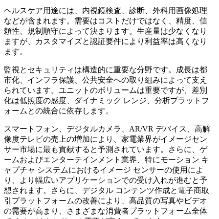
ヘルスケア用途には、内視鏡検査、診断、外科用画像処理
などが含まれます。需要はコストだけではなく、精度、信
頼性、規制順守によって決まります。生産量は少なくなり
ますが、カスタマイズと認証要件により利益率は高くなり
ます。
監視とセキュリティは構造的に重要な分野です。成長は都
市化、インフラ保護、公共安全への取り組みによって支え
られています。ユニットのボリュームは重要ですが、差別
化は低照度の感度、ダイナミック レンジ、分析プラットフ
ォームとの統合に依存します。
スマートフォン、デジタルカメラ、AR/VR デバイス、高解
像度テレビの売上の増加により、家電業界がイメージセン
サー市場に最も貢献すると予測されています。さらに、ゲ
ームおよびエンターテインメント業界、特にモーション キ
ャプチャ システムにおけるイメージ センサーの使用によ
り、より幅広いアプリケーションでの受け入れが進むと予
想されます。さらに、デジタル コンテンツ作成と電子商取
引プラットフォームの改善により、高品質の写真やビデオ
の需要が高まり、さまざまな消費者プラットフォーム全体