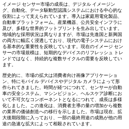
イメージ センサー市場の成長は、デジタル イメージン
グ、自動化、データ駆動型認識システムにおける中心的な
役割によって支えられています。導入は家庭用電化製品、
自動車プラットフォーム、産業機器、公共安全インフラに
及び、多様な世界的フットプリントを生み出しています。
地域的な採用状況は異なりますが、市場は先進国と新興国
の両方に幅広く浸透しており、現代の電子システムにおけ
る基本的な重要性を反映しています。現在のイメージ セン
サーの市場規模は、短期的なデバイスのリフレッシュ トレ
ンドではなく、持続的な複数サイクルの需要を反映してい
ます。
歴史的に、市場の拡大は消費者向け画像アプリケーショ
ン、特にモバイル デバイスやデジタル カメラによって形
作られてきました。時間が経つにつれて、センサーが自動
車の安全システム、マシンビジョン、ヘルスケア診断にお
いて不可欠なコンポーネントとなるにつれて、成長は多様
化しました。この進化は、消費者主導の量の増加から複数
の業界の価値創造への移行を示しました。市場は現在、拡
大後期段階に入っており、一部の最終用途の成熟が他の用
途の急速な拡大によって相殺されています。