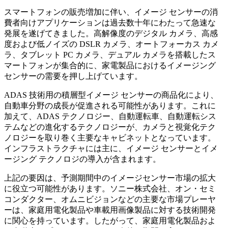
スマートフォンの販売増加に伴い、イメージ センサーの消
費者向けアプリケーションは過去数十年にわたって急速な
発展を遂げてきました。高解像度のデジタル カメラ、高感
度および低ノイズの DSLR カメラ、オートフォーカス カメ
ラ、タブレット PC カメラ、デュアル カメラを搭載したス
マートフォンが集合的に、家電製品におけるイメージング
センサーの需要を押し上げています。
ADAS 技術用の積層型イメージ センサーの商品化により、
自動車分野の成長が促進される可能性があります。これに
加えて、ADAS テクノロジー、自動運転車、自動運転シス
テムなどの進化するテクノロジーが、カメラと視覚化テク
ノロジーを取り巻く主要なキャビネットとなっています。
インフラストラクチャには主に、イメージ センサーとイメ
ージング テクノロジの導入が含まれます。
上記の要因は、予測期間中のイメージセンサー市場の拡大
に役立つ可能性があります。ソニー株式会社、オン・セミ
コンダクター、オムニビジョンなどの主要な市場プレーヤ
ーは、家庭用電化製品や車載用画像製品に対する技術開発
に関心を持っています。したがって、家庭用電化製品およ