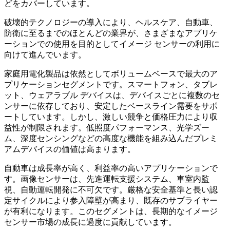
どをカバーしています。
破壊的テクノロジーの導入により、ヘルスケア、自動車、
防衛に至るまでのほとんどの業界が、さまざまなアプリケ
ーションでの使用を目的としてイメージ センサーの利用に
向けて進んでいます。
家庭用電化製品は依然としてボリュームベースで最大のア
プリケーションセグメントです。スマートフォン、タブレ
ット、ウェアラブル デバイスは、デバイスごとに複数のセ
ンサーに依存しており、安定したベースライン需要をサポ
ートしています。しかし、激しい競争と価格圧力により収
益性が制限されます。低照度パフォーマンス、光学ズー
ム、深度センシングなどの高度な機能を組み込んだプレミ
アムデバイスの価値は高まります。
自動車は成長率が高く、利益率の高いアプリケーションで
す。画像センサーは、先進運転支援システム、車室内監
視、自動運転開発に不可欠です。厳格な安全基準と長い認
定サイクルにより参入障壁が高まり、既存のサプライヤー
が有利になります。このセグメントは、長期的なイメージ
センサー市場の成長に過度に貢献しています。