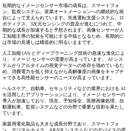
短期的なイメージセンサー市場の成長は、スマートフォ
ン、監視システム、産業オートメーションへの継続的な統
合によって支えられています。先進運転支援システム、ロ
ボティクス、3次元センシングの普及が進むにつれて、中
期的な成長が加速すると予想されます。画像センサーが人
工知能主導の知覚を可能にする中核となるため、長期的に
は市場の見通しは構造的に明るいままです。
人工知能 (AI) とディープラーニング技術の急速な進化によ
り、イメージ センサーの需要が高まっています。 AI シス
テムがリアルタイムの視覚データへの依存を強めているた
め、消費電力を低く抑えながら高解像度の画像をキャプチ
ャできる高性能センサーのニーズが高まっています。
ヘルスケア、自動車、セキュリティなどの業界における AI
を活用したアプリケーションにより、イメージ センサーの
導入が加速しており、現在、予知保全、医療画像処理、自
動運転車、監視システムなどの分野で重要な役割を果たし
ています。
家庭用電化製品も大きな成長分野であり、スマートフォ
ン、デジタルカメラ、AR/VR システムなどのデバイスの需