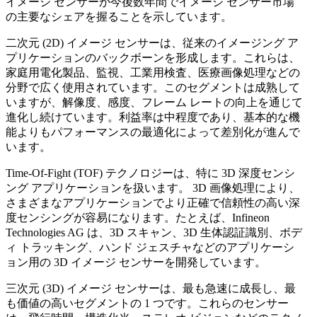
イメージ センサーが今後数年間でイメージ センサー市場
の主要なシェアを握ることを示しています。
二次元 (2D) イメージ センサーは、従来のイメージング ア
プリケーションのバックボーンを形成します。これらは、
家庭用電化製品、監視、工業用検査、医療画像処理などの
分野で広く使用されています。このセグメントは成熟して
いますが、解像度、感度、フレーム レートの向上を通じて
進化し続けています。利益率は中程度であり、基本的な機
能よりもパフォーマンスの最適化によって差別化が進んで
います。
Time-Of-Fight (TOF) テクノロジーは、特に 3D 深度センシ
ング アプリケーションを扱います。 3D 画像処理により、
さまざまなアプリケーションでより正確で信頼性の高い深
度センシングが容易になります。たとえば、Infineon
Technologies AG は、3D スキャン、3D 生体認証識別、ボデ
ィ トラッキング、ハンド ジェスチャなどのアプリケーシ
ョン用の 3D イメージ センサーを開発しています。
三次元 (3D) イメージ センサーは、最も急速に成長し、最
も価値の高いセグメントの 1 つです。これらのセンサー