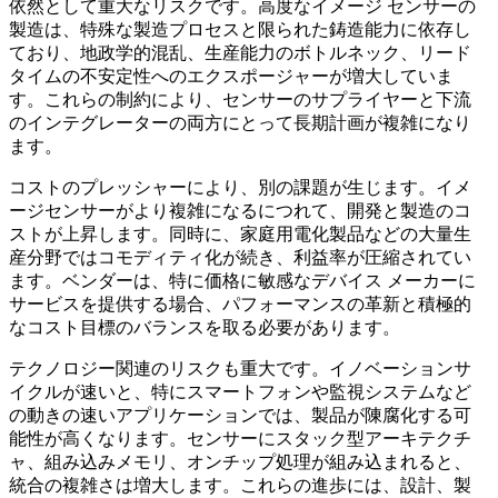
依然として重大なリスクです。高度なイメージ センサーの
製造は、特殊な製造プロセスと限られた鋳造能力に依存し
ており、地政学的混乱、生産能力のボトルネック、リード
タイムの​​不安定性へのエクスポージャーが増大していま
す。これらの制約により、センサーのサプライヤーと下流
のインテグレーターの両方にとって長期計画が複雑になり
ます。
コストのプレッシャーにより、別の課題が生じます。イメ
ージセンサーがより複雑になるにつれて、開発と製造のコ
ストが上昇します。同時に、家庭用電化製品などの大量生
産分野ではコモディティ化が続き、利益率が圧縮されてい
ます。ベンダーは、特に価格に敏感なデバイス メーカーに
サービスを提供する場合、パフォーマンスの革新と積極的
なコスト目標のバランスを取る必要があります。
テクノロジー関連のリスクも重大です。イノベーションサ
イクルが速いと、特にスマートフォンや監視システムなど
の動きの速いアプリケーションでは、製品が陳腐化する可
能性が高くなります。センサーにスタック型アーキテクチ
ャ、組み込みメモリ、オンチップ処理が組み込まれると、
統合の複雑さは増大します。これらの進歩には、設計、製