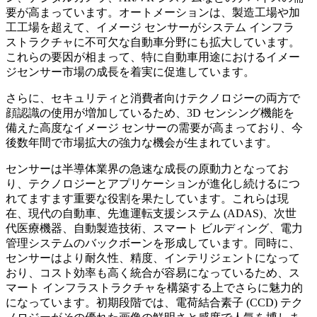
要が高まっています。オートメーションは、製造工場や加
工工場を超えて、イメージ センサーがシステム インフラ
ストラクチャに不可欠な自動車分野にも拡大しています。
これらの要因が相まって、特に自動車用途におけるイメー
ジセンサー市場の成長を着実に促進しています。
さらに、セキュリティと消費者向けテクノロジーの両方で
顔認識の使用が増加しているため、3D センシング機能を
備えた高度なイメージ センサーの需要が高まっており、今
後数年間で市場拡大の強力な機会が生まれています。
センサーは半導体業界の急速な成長の原動力となってお
り、テクノロジーとアプリケーションが進化し続けるにつ
れてますます重要な役割を果たしています。これらは現
在、現代の自動車、先進運転支援システム (ADAS)、次世
代医療機器、自動製造技術、スマート ビルディング、電力
管理システムのバックボーンを形成しています。同時に、
センサーはより耐久性、精度、インテリジェントになって
おり、コスト効率も高く統合が容易になっているため、ス
マート インフラストラクチャを構築する上でさらに魅力的
になっています。初期段階では、電荷結合素子 (CCD) テク