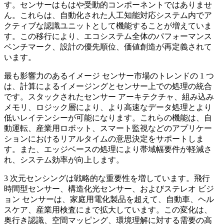
す。センサーはもはや受動的コンポーネントではありませ
ん。これらは、自動化された人工知能対応システム内でア
クティブな認識ユニットとして機能することが増えていま
す。この移行により、エコシステム全体のパフォーマンス
ベンチマーク、設計の優先順位、価値創造が再定義されて
います。
最も影響力のあるイメージ センサー市場のトレンドの 1 つ
は、計算によるイメージングとセンサー上での処理の統合
です。スタックされたセンサー アーキテクチャ、組み込み
メモリ、ロジック層により、より高速なデータ処理とより
低いレイテンシーが可能になります。これらの機能は、自
動運転、産業用ロボット、スマート監視などのアプリケー
ションにおけるリアルタイムの意思決定をサポートしま
す。また、エッジベースの処理により帯域幅要件が軽減さ
れ、システム効率が向上します。
3 次元センシングは戦略的な重要性を増しています。飛行
時間型センサー、構造化光センサー、およびステレオ ビジ
ョン センサーは、家庭用電化製品を超えて、自動車、ヘル
スケア、産業用検査にまで拡大しています。この変化は、
奥行き認識、空間マッピング、環境理解に対する需要の高