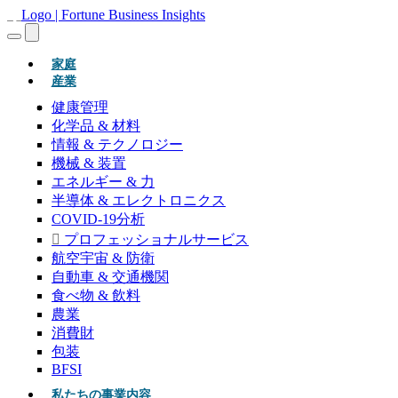
(現在)
家庭
産業
健康管理
化学品 & 材料
情報 & テクノロジー
機械 & 装置
エネルギー & 力
半導体 & エレクトロニクス
COVID-19分析
プロフェッショナルサービス
航空宇宙 & 防衛
自動車 & 交通機関
食べ物 & 飲料
農業
消費財
包装
BFSI
私たちの事業内容