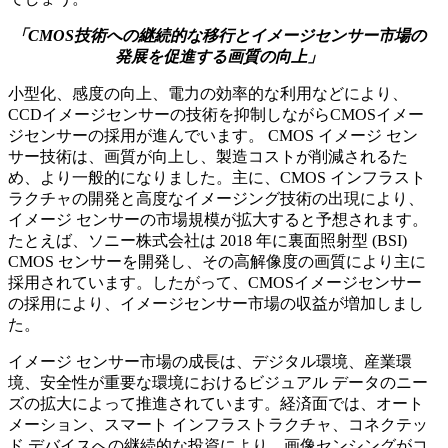
「CMOS技術への継続的な移行とイメージセンサー市場の
発展を促進する画質の向上」
小型化、感度の向上、電力の効率的な利用などにより、
CCDイメージセンサーの技術を抑制しながらCMOSイメー
ジセンサーの採用が進んでいます。 CMOS イメージ セン
サー技術は、画質が向上し、製造コストが削減されるた
め、より一般的になりました。主に、CMOS インフラスト
ラクチャの開発と高度なイメージング技術の出現により、
イメージ センサーの市場規模が拡大すると予想されます。
たとえば、ソニー株式会社は 2018 年に裏面照射型 (BSI)
CMOS センサーを開発し、その高解像度の画質により主に
採用されています。したがって、CMOSイメージセンサー
の採用により、イメージセンサー市場の収益が増加しまし
た。
イメージ センサー市場の成長は、デジタル環境、産業環
境、安全性が重要な環境におけるビジュアル データのニー
ズの拡大によって推進されています。経済面では、オート
メーション、スマート インフラストラクチャ、コネクテッ
ド デバイスへの継続的な投資により、画像センシングがコ