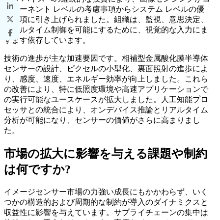
ンポーネント レベルの考慮事項からシステム レベルの優
先事項に引き上げられました。組織は、監視、意思決定、
リアルタイム制御を可能にするために、視覚的な入力にま
すます依存しています。
技術の進歩が主な加速要因です。相補型金属酸化膜半導体
センサーの設計、ピクセルの小型化、裏面照射の進歩によ
り、感度、速度、エネルギー効率が向上しました。これら
の改善により、特に低照度環境や高速アプリケーションで
の実行可能なユースケースが拡大しました。人工知能プロ
セッサとの統合により、オンデバイス推論とリアルタイム
分析が可能になり、センサーの価値がさらに高まりまし
た。
市場の拡大に影響を与える課題や制約
は何ですか?
イメージセンサー市場の力強い成長にもかかわらず、いく
つかの構造的および周期的な制約が導入のダイナミクスと
収益性に影響を与えています。サプライチェーンの集中は