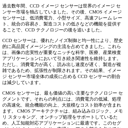
過去数年間、CCD イメージ センサーは世界のイメージ セ
ンサー市場を独占していました。その後、CMOS イメージ
センサーは、低消費電力、小型サイズ、高速フレーム レー
ト、統合の容易さ、製造コストの低さなどの機能を提供す
ることで、CCD テクノロジーの後を追いました。
CCD センサーは、優れたノイズ制御と均一性により、歴史
的に高品質イメージングの主流を占めてきました。これら
は、画像の忠実性が重要なニッチな科学、医療、産業検査
アプリケーションにおいて引き続き関連性を維持します。
ただし、消費電力が高く、読み出し速度が遅く、製造が複
雑であるため、拡張性が制限されます。その結果、イメー
ジ センサー市場全体の成長に占める CCD センサーの割合
は減少しています。
CMOS センサーは、最も価値の高い主要なテクノロジー セ
グメントです。それらの利点には、消費電力の低減、処理
の高速化、統合機能の向上、大規模なコスト効率が含まれ
ます。 CMOS アーキテクチャは、組み込みロジック、メモ
リ スタッキング、オンチップ処理をサポートしているた
め、人工知能対応アプリケーションに最適です。このセグ