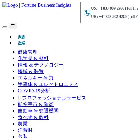
US:
+1 833-909-2966 (Toll Fre
UK:
+44 808-502-0280 (Toll F
(現在)
家庭
産業
健康管理
化学品 & 材料
情報 & テクノロジー
機械 & 装置
エネルギー & 力
半導体 & エレクトロニクス
COVID-19分析
プロフェッショナルサービス
航空宇宙 & 防衛
自動車 & 交通機関
食べ物 & 飲料
農業
消費財
包装