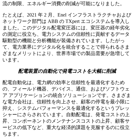
流の制限、エネルギー消費の削減が可能になりました。
たとえば、2021 年 2 月、Enel インフラストラクチャおよび
ネットワーク部門は ABB の TXpert エコシステムを導入し
ました。このデジタル配電変圧器には、変圧器の経年劣化
の測定に役立ち、電力システムの信頼性に貢献するデータ
駆動型の機能と分析機能が装備されています。したがっ
て、電力業界にデジタル化を統合することで得られるさま
ざまなメリットにより、世界市場での製品需要が急増して
います。
配電装置の自動化で発電コストを大幅に削減
配電自動化は、電力網の効率と信頼性を最適化するため
の、フィールド機器、デバイス、通信、およびソフトウェ
ア アプリケーションの統合ソリューションです。さまざま
な電力会社は、信頼性を向上させ、顧客の停電を最小限に
抑え、システムパフォーマンスを最適化するというプレッ
シャーにさらされています。自動配電は、発電コストの上
昇、コンポーネントのメンテナンスコストの上昇、顧客サ
ービスの低下など、重大な経済的課題を克服するのに役立
ちます。