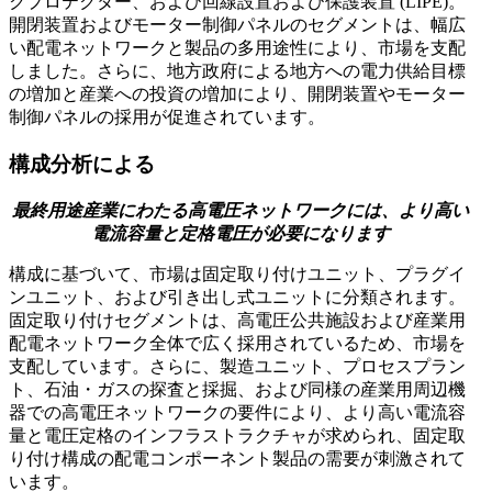
クプロテクター、および回線設置および保護装置 (LIPE)。
開閉装置およびモーター制御パネルのセグメントは、幅広
い配電ネットワークと製品の多用途性により、市場を支配
しました。さらに、地方政府による地方への電力供給目標
の増加と産業への投資の増加により、開閉装置やモーター
制御パネルの採用が促進されています。
構成分析による
最終用途産業にわたる高電圧ネットワークには、より高い
電流容量と定格電圧が必要になります
構成に基づいて、市場は固定取り付けユニット、プラグイ
ンユニット、および引き出し式ユニットに分類されます。
固定取り付けセグメントは、高電圧公共施設および産業用
配電ネットワーク全体で広く採用されているため、市場を
支配しています。さらに、製造ユニット、プロセスプラン
ト、石油・ガスの探査と採掘、および同様の産業用周辺機
器での高電圧ネットワークの要件により、より高い電流容
量と電圧定格のインフラストラクチャが求められ、固定取
り付け構成の配電コンポーネント製品の需要が刺激されて
います。