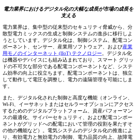
電力業界におけるデジタル化の大幅な成長が市場の成長を
支える
電力業界は、集中型の従来型のセキュリティ脅威から、分
散型電力ミックスの生成と制御システムの進歩に移行しよ
うとしています。デジタル化は、制御システム、配電コン
ポーネント、センサー、産業用ソフトウェア、および
産業
用モノのインターネット (IIoT) テクノロジー
。デジタル化
は機器やデバイスにも組み込まれており、スマート グリッ
ドの不可欠な部分である配電コンポーネントなど、システ
ム効率の向上に役立ちます。配電コンポーネントは、独立
して動作して電圧を調整し、電力の遠隔管理を可能にしま
す。
また、デジタル化された制御と高度な機能（オンライン、
Wi-Fi、イーサネットまたはセルラーオプションにアクセス
するためのデジタルプラットフォーム、資産パフォーマン
スの最適化、サイバーセキュリティ、および配電コンポー
ネントがグリッドへの配電において管理の役割を果たすそ
の他の機能など）。電気システムのデジタル化の推進によ
り、有効電力と無効電力の制御、電力品質の向上、故障電