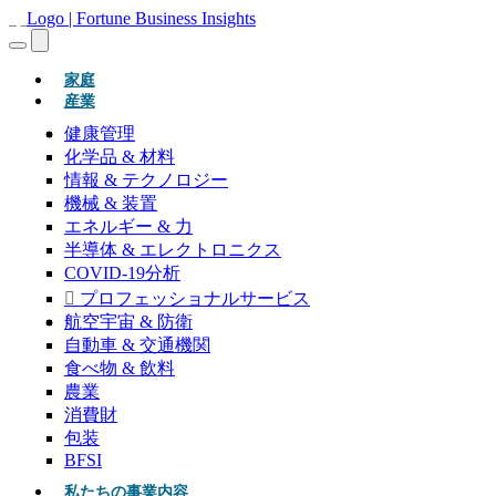
(現在)
家庭
産業
健康管理
化学品 & 材料
情報 & テクノロジー
機械 & 装置
エネルギー & 力
半導体 & エレクトロニクス
COVID-19分析
プロフェッショナルサービス
航空宇宙 & 防衛
自動車 & 交通機関
食べ物 & 飲料
農業
消費財
包装
BFSI
私たちの事業内容