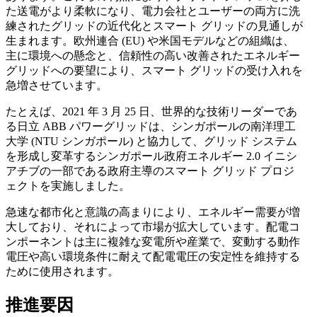
た送電がより柔軟になり、電力会社とユーザーの両方に洗
練されたグリッドの近代化とスマート グリッドの見通しが
生まれます。欧州連合 (EU) や米国モデルなどの組織は、
主に環境への懸念と、信頼性の高い改善されたエネルギー
グリッドへの要望により、スマート グリッドの受け入れを
急増させています。
たとえば、2021 年 3 月 25 日、世界的な技術リーダーであ
る日立 ABB パワーグリッドは、シンガポールの南洋理工
大学 (NTU シンガポール) と協力して、グリッド システム
を形成し変革するシンガポール政府エネルギー 2.0 イニシ
アチブの一部である政府主導のスマート グリッド プロジ
ェクトを実施しました。
急速な都市化と意識の高まりにより、エネルギー需要が増
大しており、それによって市場が拡大しています。配電コ
ンポーネントは主に複雑な変電所や産業で、変動する動作
電圧や高い環境条件に耐えて配電電圧の安定性を維持する
ために使用されます。
推進要因