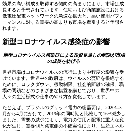
効果の高い構成を取得する傾向の高まりにより、市場は成
長すると予想されています。住宅および商業施設における
低電圧配電ネットワークの急速な拡大と、高い運用パフォ
ーマンスに対する需要の高まりも市場を牽引すると予想さ
れます。
新型コロナウイルス感染症の影響
新型コロナウイルス感染症による投資見通しの制限が市場
の成長を妨げる
世界市場はコロナウイルスの流行により中程度の影響を受
けています。世界中の政府は、ウイルスの蔓延を根絶する
ために、ロックダウン、移動制限、社会的距離の確保、職
場の閉鎖などのさまざまな措置を講じており、世界中の
人々の生活様式や仕事のやり方が変化しています。
たとえば、ブラジルのグリッド電力の総需要は、2020年3
月から4月にかけて、2019年の同時期と比較して16%減少し
ました。需要の減少により、電力の使用と配電に重大な変
化が生じ、需要側と発電側の不確実性により、生産エネル