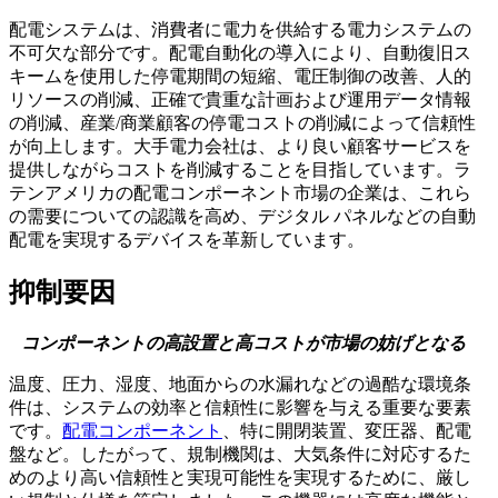
配電システムは、消費者に電力を供給する電力システムの
不可欠な部分です。配電自動化の導入により、自動復旧ス
キームを使用した停電期間の短縮、電圧制御の改善、人的
リソースの削減、正確で貴重な計画および運用データ情報
の削減、産業/商業顧客の停電コストの削減によって信頼性
が向上します。大手電力会社は、より良い顧客サービスを
提供しながらコストを削減することを目指しています。ラ
テンアメリカの配電コンポーネント市場の企業は、これら
の需要についての認識を高め、デジタル パネルなどの自動
配電を実現するデバイスを革新しています。
抑制要因
コンポーネントの高設置と高コストが市場の妨げとなる
温度、圧力、湿度、地面からの水漏れなどの過酷な環境条
件は、システムの効率と信頼性に影響を与える重要な要素
です。
配電コンポーネント
、特に開閉装置、変圧器、配電
盤など。したがって、規制機関は、大気条件に対応するた
めのより高い信頼性と実現可能性を実現するために、厳し