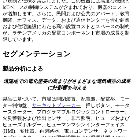
い規制と仕様を策定しました。この機器には高度な機能と
IoTベースの制御システムが含まれており、機器のコスト
が増加します。さらに、民間および公共のアパート、教育
機関、オフィス、データ、および通信センターを含む商業
および住宅施設にわたる高い設置コストとスペースの制約
が、ラテンアメリカの配電コンポーネント市場の成長を制
限しています。
セグメンテーション
製品分析による
遠隔地での電化需要の高まりがさまざまな電気機器の成長
に好影響を与える
製品に基づいて、市場は開閉装置、配電盤、
配電盤、モー
ター制御盤、
サーキットブレーカー
、押しボタン、モータ
ースターター、プログラマブルロジックコントローラー、
火災警報および検出センサー、非常照明、ヒューズおよび
ヒューズホルダー、ヒューマンマシンインターフェイス
(HMI)、変圧器、再閉路器、電力コンデンサ、ネットワー