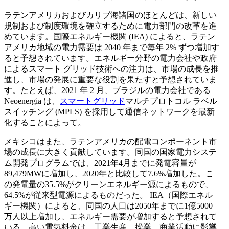
ラテンアメリカおよびカリブ海諸国のほとんどは、新しい
規制および制度環境を確立するために電力部門の改革を進
めています。国際エネルギー機関 (IEA) によると、ラテン
アメリカ地域の電力需要は 2040 年まで毎年 2% ずつ増加す
ると予想されています。エネルギー分野の電力会社や政府
によるスマート グリッド技術への注力は、市場の成長を推
進し、市場の発展に重要な役割を果たすと予想されていま
す。たとえば、2021 年 2 月、ブラジルの電力会社である
Neoenergia は、
スマートグリッド
マルチプロトコル ラベル
スイッチング (MPLS) を採用して通信ネットワークを最新
化することによって。
メキシコはまた、ラテンアメリカの配電コンポーネント市
場の成長に大きく貢献しています。同国の国家電力システ
ム開発プログラムでは、2021年4月までに発電容量が
89,479MWに増加し、2020年と比較して7.6%増加した。こ
の発電量の35.5%がクリーンエネルギー源によるもので、
64.5%が従来型電源によるものだった。 IEA（国際エネル
ギー機関）によると、同国の人口は2050年までに1億5000
万人以上増加し、エネルギー需要が増加すると予想されて
いる。高い電気料金は、工業生産、操業、商業活動に影響