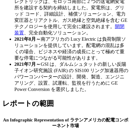
レクトリックは、モロッコ南部に 2 つの送電網変電
所を建設する契約を締結しました。変電所は、グリ
ッド コード、詳細設計、補償ソリューション、電力
変圧器とリアクトル、ガス絶縁と空気絶縁を含む GE
テクノロジーを使用して完全に建設されます。
開閉
装置
、完全自動化ソリューション。
2021年8月～
南アフリカの Lucy Electric は負荷制限ソ
リューションを提供しています。配電網の混乱は多
くの場合、ビジネスや経済の成長にとって極めて重
要な停電につながる可能性があります。
2021年7月～
GSI は、ダルムシュタットの新しい反陽
子イオン研究施設 (FAIR) の SIS100 リング加速器用の
パワーコンバーターの設計、開発、製造、エンジニ
アリング、設置、試運転、監視を行うために GE
Power Conversion を選択しました。
レポートの範囲
An Infographic Representation of ラテンアメリカの配電コンポ
ーネント市場