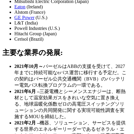
Mitsubishi Electric Corporation (Japan)
Eaton
(Ireland)
Alstom (France)
GE Power
(U.S.)
L&T (India)
Powell Industries (U.S.)
Hitachi Group (Japan)
Cerisol (Brazil)
主要な業界の発展:
2021年10月～
バーゼルはABBの支援を受けて、2027
年までに持続可能なeバス運営に移行する予定だ。こ
の契約はバーゼル公共交通機関（BVB）のバッテリ
ー電気バス転換プログラムの一環である。
2021年6月 –
三菱電機とシーメンスエナジーは、断熱
材として温室効果ガスをきれいな空気に置き換え
る、地球温暖化係数ゼロの高電圧スイッチングソリ
ューションの共同開発に関する実現可能性調査を実
施するMOUを締結した。
2021年2月 –
機器、ソリューション、サービスを提供
する世界のエネルギーリーダーであるゼネラル・エ