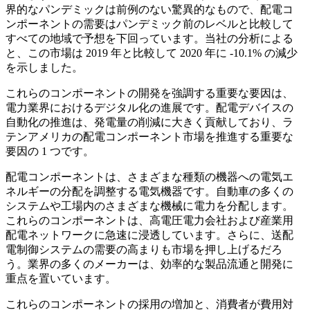
界的なパンデミックは前例のない驚異的なもので、配電コ
ンポーネントの需要はパンデミック前のレベルと比較して
すべての地域で予想を下回っています。当社の分析による
と、この市場は 2019 年と比較して 2020 年に -10.1% の減少
を示しました。
これらのコンポーネントの開発を強調する重要な要因は、
電力業界におけるデジタル化の進展です。配電デバイスの
自動化の推進は、発電量の削減に大きく貢献しており、ラ
テンアメリカの配電コンポーネント市場を推進する重要な
要因の 1 つです。
配電コンポーネントは、さまざまな種類の機器への電気エ
ネルギーの分配を調整する電気機器です。自動車の多くの
システムや工場内のさまざまな機械に電力を分配します。
これらのコンポーネントは、高電圧電力会社および産業用
配電ネットワークに急速に浸透しています。さらに、送配
電制御システムの需要の高まりも市場を押し上げるだろ
う。業界の多くのメーカーは、効率的な製品流通と開発に
重点を置いています。
これらのコンポーネントの採用の増加と、消費者が費用対