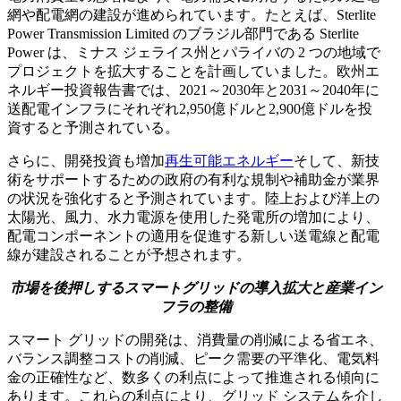
網や配電網の建設が進められています。たとえば、Sterlite
Power Transmission Limited のブラジル部門である Sterlite
Power は、ミナス ジェライス州とパライバの 2 つの地域で
プロジェクトを拡大することを計画していました。欧州エ
ネルギー投資報告書では、2021～2030年と2031～2040年に
送配電インフラにそれぞれ2,950億ドルと2,900億ドルを投
資すると予測されている。
さらに、開発投資も増加
再生可能エネルギー
そして、新技
術をサポートするための政府の有利な規制や補助金が業界
の状況を強化すると予測されています。陸上および洋上の
太陽光、風力、水力電源を使用した発電所の増加により、
配電コンポーネントの適用を促進する新しい送電線と配電
線が建設されることが予想されます。
市場を後押しするスマートグリッドの導入拡大と産業イン
フラの整備
スマート グリッドの開発は、消費量の削減による省エネ、
バランス調整コストの削減、ピーク需要の平準化、電気料
金の正確性など、数多くの利点によって推進される傾向に
あります。これらの利点により、グリッド システムを介し