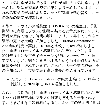
と、大気汚染が死因であり、46% が周囲の大気汚染により
死亡し、54% が家庭内空気汚染により死亡しています。こ
れらの製品の登場によりロボット空気清浄機が普及し、そ
の製品の需要が増加しました。
新型コロナウイルス感染症（COVID-19）の発生は、予測
期間中に市場にプラスの影響を与えると予想されます。消
費者が屋内で過ごす時間の増加により、世界中でこれらの
製品の売上が大幅に増加しました。 iRobot Corporationの
2020年の純売上高は、2019年と比較して18%増加しまし
た。新型コロナウイルス感染症のパンデミックにより、
2021年度中にサプライチェーンを特にマレーシア、中国、
アフリカなどに完全に多角化するという当社の取り組みが
影響を受け、遅れています。さらに、大手企業の純売上高
の増加により、市場で最も高い成長が見込まれています。
たとえば、Ecovacs Robotics の純売上高は、2019 年と
比較して 2020 年に 36.1% 増加しました。
さらに、長期的には、新型コロナウイルス感染症のパンデ
ミックは世界市場にプラスの影響を与えると予想されま
す。さまざまな二次資料によると、2020 年の第 2 四半期以