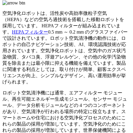
空気浄化ロボットは、活性炭や高効率微粒子空気
（HEPA）などの空気ろ過技術を搭載した移動ロボットを
採用しています。 HEPAフィルターが組み込まれていま
す。
HEPAフィルター
0.5 mm ～ 0.2 mm のグラスファイバー
で設計されています。ロボット空気清浄機の動作には、ロ
ボットの自己ナビゲーション技術、AI、環境認識技術が応
用されています。空気浄化ロボットは、空気中のガス状汚
染物質、タバコ臭、浮遊アレルゲン、その他の化学汚染物
質を除去または最小限に抑える機能を備えています。製品
に関連する利点としては、取り付けが簡単、顧客エクスペ
リエンスが向上、シンプルなデザイン、高い運用効率が挙
げられます。
ロボット空気清浄機には通常、エアフィルター モジュー
ル、再生可能エネルギー生成モジュール、センサー モジュ
ール、データ分析モジュールなどの 4 つのコンポーネント
があり、空気清浄が行われる場所の特定に役立ちます。ス
マートホームや住宅における空気浄化プロセスのためにこ
れらの製品の採用が増加しています。空気浄化のためにこ
れらの製品の採用が増加しています。世界保健機関による