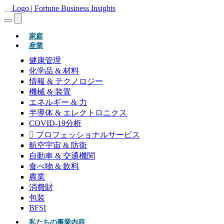
(現在)
家庭
産業
健康管理
化学品 & 材料
情報 & テクノロジー
機械 & 装置
エネルギー & 力
半導体 & エレクトロニクス
COVID-19分析
プロフェッショナルサービス
航空宇宙 & 防衛
自動車 & 交通機関
食べ物 & 飲料
農業
消費財
包装
BFSI
私たちの事業内容