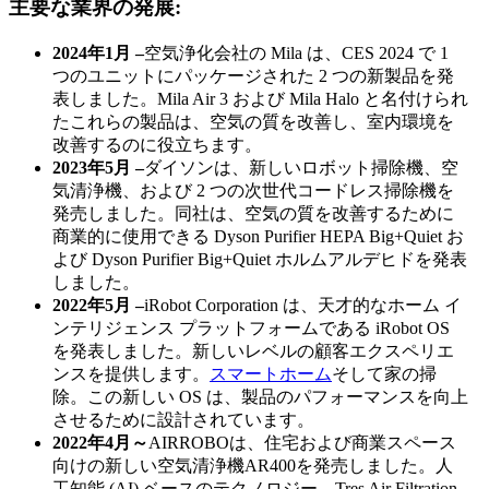
主要な業界の発展:
2024年1月 –
空気浄化会社の Mila は、CES 2024 で 1
つのユニットにパッケージされた 2 つの新製品を発
表しました。Mila Air 3 および Mila Halo と名付けられ
たこれらの製品は、空気の質を改善し、室内環境を
改善するのに役立ちます。
2023年5月 –
ダイソンは、新しいロボット掃除機、空
気清浄機、および 2 つの次世代コードレス掃除機を
発売しました。同社は、空気の質を改善するために
商業的に使用できる Dyson Purifier HEPA Big+Quiet お
よび Dyson Purifier Big+Quiet ホルムアルデヒドを発表
しました。
2022年5月 –
iRobot Corporation は、天才的なホーム イ
ンテリジェンス プラットフォームである iRobot OS
を発表しました。新しいレベルの顧客エクスペリエ
ンスを提供します。
スマートホーム
そして家の掃
除。この新しい OS は、製品のパフォーマンスを向上
させるために設計されています。
2022年4月～
AIRROBOは、住宅および商業スペース
向けの新しい空気清浄機AR400を発売しました。人
工知能 (AI) ベースのテクノロジー、Tres Air Filtration