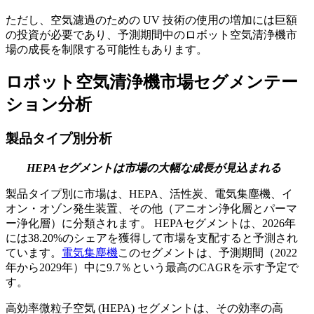
ただし、空気濾過のための UV 技術の使用の増加には巨額
の投資が必要であり、予測期間中のロボット空気清浄機市
場の成長を制限する可能性もあります。
ロボット空気清浄機市場セグメンテー
ション分析
製品タイプ別分析
HEPAセグメントは市場の大幅な成長が見込まれる
製品タイプ別に市場は、HEPA、活性炭、電気集塵機、イ
オン・オゾン発生装置、その他（アニオン浄化層とパーマ
ー浄化層）に分類されます。 HEPAセグメントは、2026年
には38.20%のシェアを獲得して市場を支配すると予測され
ています。
電気集塵機
このセグメントは、予測期間（2022
年から2029年）中に9.7％という最高のCAGRを示す予定で
す。
高効率微粒子空気 (HEPA) セグメントは、その効率の高