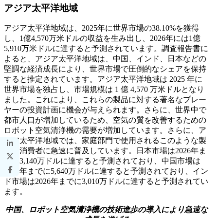
アジア太平洋地域
アジア太平洋地域は、2025年に世界市場の38.10%を獲得
し、1億4,570万米ドルの収益を生み出し、2026年には1億
5,910万米ドルに達すると予測されています。調査報告書に
よると、アジア太平洋地域は、中国、インド、日本などの
堅調な経済成長により、世界市場で圧倒的なシェアを保持
すると推定されています。アジア太平洋地域は 2025 年に
世界市場を独占し、市場規模は 1 億 4,570 万米ドルとなり
ました。これにより、これらの製品に対する著名なプレー
ヤーの投資計画に機会が与えられます。さらに、世界中で
都市人口が増加しているため、空気の質を改善するための
ロボット空気清浄機の需要が増加しています。さらに、ア
ジア太平洋地域では、家庭部門で使用されるこのような製
品が消費者に急速に普及しています。日本市場は2026年ま
でに3,140万ドルに達すると予測されており、中国市場は
2026年までに5,640万ドルに達すると予測されており、イン
ド市場は2026年までに3,010万ドルに達すると予測されてい
ます。
中国、ロボット空気清浄機の技術進歩の導入により急速な