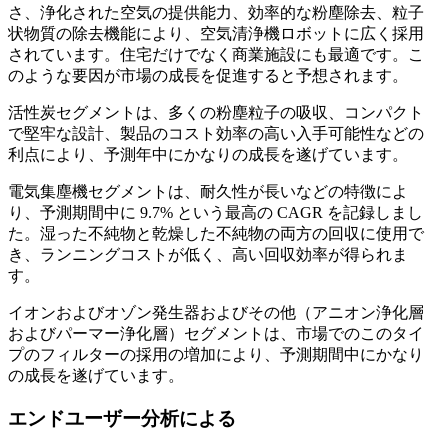
さ、浄化された空気の提供能力、効率的な粉塵除去、粒子
状物質の除去機能により、空気清浄機ロボットに広く採用
されています。住宅だけでなく商業施設にも最適です。こ
のような要因が市場の成長を促進すると予想されます。
活性炭セグメントは、多くの粉塵粒子の吸収、コンパクト
で堅牢な設計、製品のコスト効率の高い入手可能性などの
利点により、予測年中にかなりの成長を遂げています。
電気集塵機セグメントは、耐久性が長いなどの特徴によ
り、予測期間中に 9.7% という最高の CAGR を記録しまし
た。湿った不純物と乾燥した不純物の両方の回収に使用で
き、ランニングコストが低く、高い回収効率が得られま
す。
イオンおよびオゾン発生器およびその他（アニオン浄化層
およびパーマー浄化層）セグメントは、市場でのこのタイ
プのフィルターの採用の増加により、予測期間中にかなり
の成長を遂げています。
エンドユーザー分析による