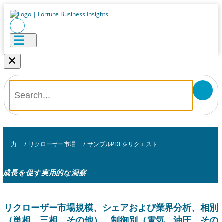
×
力
/
リクローザー市場
/
サンプルPDFをリクエスト
成長を促す実用的な洞察
リクローザー市場規模、シェアおよび業界分析、相別
（単相、三相、その他）、制御別（電気、油圧、その