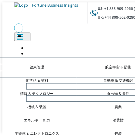
US:
+1 833-909-2966 (
UK:
+44 808-502-0280 
健康管理
航空宇宙 & 防衛
化学品 & 材料
自動車 & 交通機関
情報 & テクノロジー
食べ物 & 飲料
機械 & 装置
農業
エネルギー & 力
消費財
半導体 & エレクトロニクス
包装