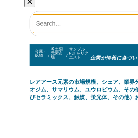
×
希土類
サンプル
金属・
元素市
PDFをリク
鉱物
/
/
企業が情報に基づい
場
エスト
レアアース元素の市場規模、シェア、業界
オジム、サマリウム、ユウロピウム、その
びセラミックス、触媒、蛍光体、その他）およ