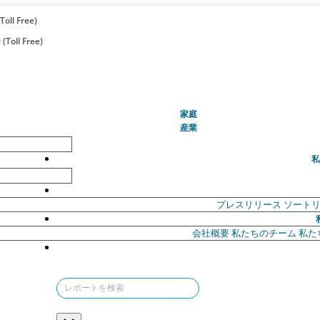
Toll Free)
(Toll Free)
(現在)
家庭
産業
私
プレスリリース
ソート
会社概要
私たちのチーム
私た