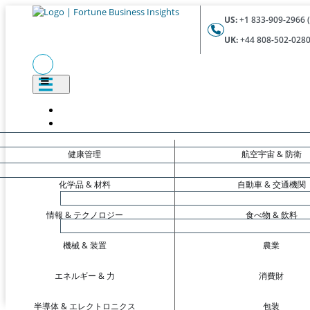
US:
+1 833-909-2966 (
UK:
+44 808-502-0280 
健康管理
航空宇宙 & 防衛
化学品 & 材料
自動車 & 交通機関
情報 & テクノロジー
食べ物 & 飲料
機械 & 装置
農業
エネルギー & 力
消費財
半導体 & エレクトロニクス
包装