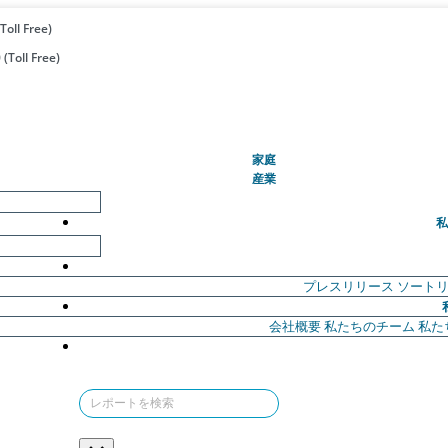
Toll Free)
(Toll Free)
(現在)
家庭
産業
私
プレスリリース
ソート
会社概要
私たちのチーム
私た