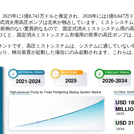
年に1億8,741万ドルと推定され、2026年には1億9,847万ド
す。固定式消火用高圧ポンプは北米が独占しています。ミストシステム市
ックは前例のない驚異的なもので、固定式消火ミストシステム用
と、固定消火ミストシステム市場用の世界の高圧ポンプは、2020
ネントです。高圧ミストシステムは、システムに適していない
おり、検出装置が起動した場合にのみ起動されます。これらは