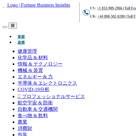
US:
+1 833-909-2966 (Toll Fre
UK:
+44 808-502-0280 (Toll F
(現在)
家庭
産業
健康管理
化学品 & 材料
情報 & テクノロジー
機械 & 装置
エネルギー & 力
半導体 & エレクトロニクス
COVID-19分析
プロフェッショナルサービス
航空宇宙 & 防衛
自動車 & 交通機関
食べ物 & 飲料
農業
消費財
包装