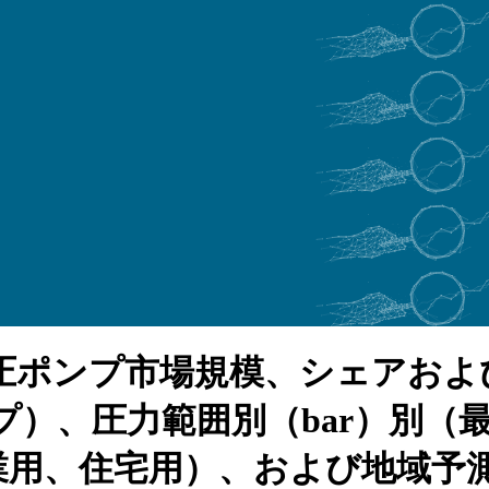
圧ポンプ市場規模、シェアおよ
圧力範囲別（bar）別（最大10
、住宅用）、および地域予測、2