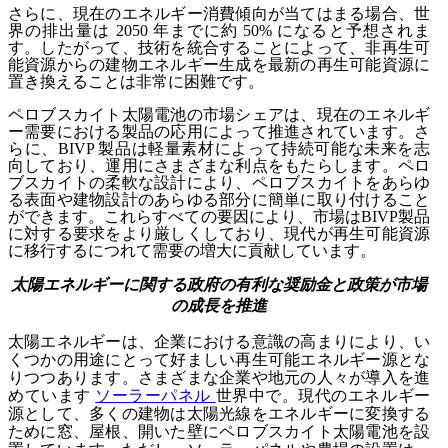
さらに、現在のエネルギー消費傾向が当てはまる場合、世
界の排出量は 2050 年までに約 50% になると予想されま
す。したがって、技術を統合することによって、非再生可
能資源からの建物エネルギー生成を最新の再生可能資源に
置き換えることは非常に困難です。
ペロブスカイト太陽電池の市場シェアは、現在のエネルギ
ー需要における製品の応用によって推進されています。さ
らに、BIVP 製品は軽量素材によって持続可能な未来を志
向しており、運用にさまざまな利点をもたらします。ペロ
ブスカイトの柔軟な設計により、ペロブスカイトをあらゆ
る表面や建物設計のあらゆる部分に簡単に取り付けること
ができます。これらすべての要因により、市場はBIVP製品
に対する要求をより厳しくしており、現代が再生可能資源
に移行するにつれて需要の増大に貢献しています。
太陽エネルギーに関する政府の有利な奨励金と政策が市場
の成長を推進
太陽エネルギーは、企業における意識の高まりにより、い
くつかの用途にとって好ましい再生可能エネルギー源とな
りつつあります。さまざまな企業や地元の人々が導入を進
めています
ソーラーパネル
世界中で。現代のエネルギー
源として、多くの建物は太陽光線をエネルギーに変換する
ために窓、屋根、開いた壁にペロブスカイト太陽電池を設