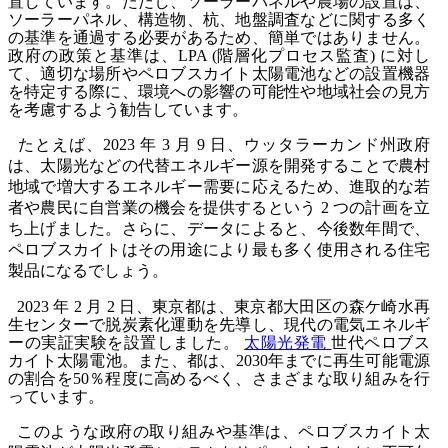
置しています。ただし、ソーラーパネルや農場の設置は、
ソーラーパネル、構造物、杭、地盤調査などに関する多く
の基準を通過する必要があるため、簡単ではありません。
政府の政策と基準は、LPA (階層化プロセス監査) に対し
て、適切な場所やペロブスカイト太陽電池などの設置機器
を特定する際に、環境への影響の可能性や地域社会の見方
を考慮するよう勧告しています。
たとえば、2023 年 3 月 9 日、ウッタラーカンド州政府
は、太陽光などの代替エネルギー源を開発することで農村
地域で増大するエネルギー需要に応えるため、進取的な若
者や農民に自営業の機会を提供するという 2 つの計画を立
ち上げました。さらに、データによると、今後数年間で、
ペロブスカイトはその用途により最も多く使用される住宅
製品になるでしょう。
2023 年 2 月 2 日、東京都は、東京都大田区の森ケ崎水再
生センターで脱炭素化運動を先導し、現代の電気エネルギ
ーの実証実験を設置しました。
太陽光発電
世代ペロブス
カイト太陽電池。また、都は、2030年までに再生可能電源
の割合を50％程度に高めるべく、さまざまな取り組みを行
っています。
このような政府の取り組みや基準は、ペロブスカイト太