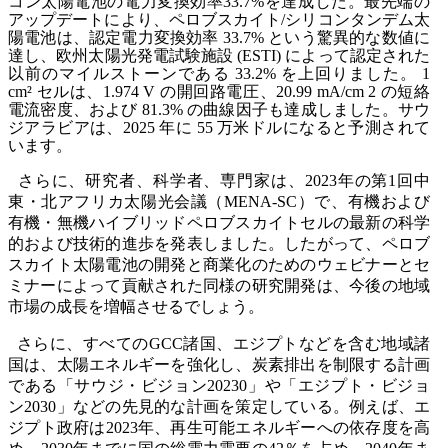
コン太陽電池の電力変換効率33.7%を達成した。最先端の
アップデートにより、ペロブスカイト/シリコンタンデム太
陽電池は、認定電力変換効率 33.7% という驚異的な数値に
達し、欧州太陽光発電試験施設 (ESTI) によって認定された
以前のマイルストーンである 33.2% を上回りました。 1
cm² セルは、1.974 V の開回路電圧、20.99 mA/cm 2 の短絡
電流密度、および 81.3% の曲線因子も達成しました。サウ
ジアラビアは、2025 年に 55 万米ドルになると予測されて
います。
さらに、研究者、科学者、専門家は、2023年の第1回中
東・北アフリカ太陽光会議（MENA-SC）で、有機および
有機・無機ハイブリッドペロブスカイトセルの最新の科学
的および技術的進歩を発表しました。したがって、ペロブ
スカイト太陽電池の開発と商業化のためのウェビナーとセ
ミナーによって貢献された同様の研究開発は、今後の地域
市場の成長を増幅させるでしょう。
さらに、すべてのGCC諸国、エジプトなどを含む地域諸
国は、太陽エネルギーを強化し、炭素排出を制限する計画
である「サウジ・ビジョン20230」や「エジプト・ビジョ
ン2030」などの先見的な計画を策定している。例えば、エ
ジプト政府は2023年、再生可能エネルギーへの依存度を高