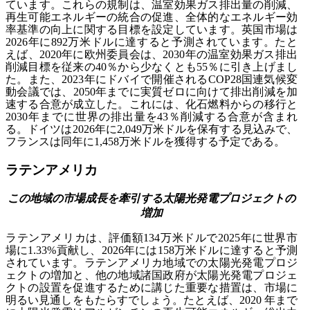
ています。これらの規制は、温室効果ガス排出量の削減、
再生可能エネルギーの統合の促進、全体的なエネルギー効
率基準の向上に関する目標を設定しています。英国市場は
2026年に892万米ドルに達すると予測されています。たと
えば、2020年に欧州委員会は、2030年の温室効果ガス排出
削減目標を従来の40％から少なくとも55％に引き上げまし
た。また、2023年にドバイで開催されるCOP28国連気候変
動会議では、2050年までに実質ゼロに向けて排出削減を加
速する合意が成立した。これには、化石燃料からの移行と
2030年までに世界の排出量を43％削減する合意が含まれ
る。ドイツは2026年に2,049万米ドルを保有する見込みで、
フランスは同年に1,458万米ドルを獲得する予定である。
ラテンアメリカ
この地域の市場成長を牽引する太陽光発電プロジェクトの
増加
ラテンアメリカは、評価額134万米ドルで2025年に世界市
場に1.33%貢献し、2026年には158万米ドルに達すると予測
されています。ラテンアメリカ地域での太陽光発電プロジ
ェクトの増加と、他の地域諸国政府が太陽光発電プロジェ
クトの設置を促進するために講じた重要な措置は、市場に
明るい見通しをもたらすでしょう。たとえば、2020 年まで