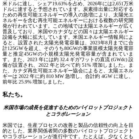
米ドルに達し、シェア19.63%を占め、2026年には2,651万米
ドルに達すると予想されています。炭素排出量に対応する
ための再生可能エネルギーの導入の急増により、太陽光エ
ネルギーを含む再生可能エネルギーにおける複数の研究開
発が行われています。この地域では太陽エネルギーが広く
普及しており、米国やカナダなどの国々は太陽エネルギー
設備を大幅に拡大しています。米国エネルギー情報局によ
ると、設置された太陽光発電容量は、2023年8月までに合
計125GWを超え、そのうち80GWの事業規模太陽光発電容
量と推定45GWの小規模太陽光発電容量が含まれていま
す。また、2023 年には約 32.4 ギガワットの直流 (GWdc) 設
備が設置され、2022 年と比べて約 51% 増加しました。ま
た、カナダ再生可能エネルギー協会によると、太陽エネル
ギーは 2022 年に約 810 MW 急増し、合計約 4GW に達し、
前年比 25.9% 増加しました。
私たち。
米国市場の成長を促進するためのパイロットプロジェクト
とコラボレーション
米国では、生産プロセスの改善と製品の信頼性の向上を目
的とした、業界関係者間の多数のパイロットプロジェクト
やコラボレーションが進行中です。たとえば、少なくとも