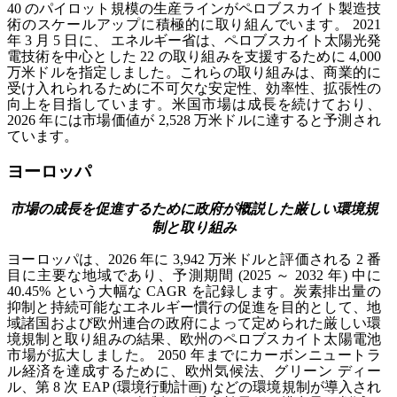
40 のパイロット規模の生産ラインがペロブスカイト製造技
術のスケールアップに積極的に取り組んでいます。
2021
年 3 月 5 日に、
エネルギー省は、ペロブスカイト太陽光発
電技術を中心とした 22 の取り組みを支援するために 4,000
万米ドルを指定しました。これらの取り組みは、商業的に
受け入れられるために不可欠な安定性、効率性、拡張性の
向上を目指しています。米国市場は成長を続けており、
2026 年には市場価値が 2,528 万米ドルに達すると予測され
ています。
ヨーロッパ
市場の成長を促進するために政府が概説した厳しい環境規
制と取り組み
ヨーロッパは、2026 年に 3,942 万米ドルと評価される 2 番
目に主要な地域であり、予測期間 (2025 ～ 2032 年) 中に
40.45% という大幅な CAGR を記録します。炭素排出量の
抑制と持続可能なエネルギー慣行の促進を目的として、地
域諸国および欧州連合の政府によって定められた厳しい環
境規制と取り組みの結果、欧州のペロブスカイト太陽電池
市場が拡大しました。 2050 年までにカーボンニュートラ
ル経済を達成するために、欧州気候法、グリーン ディー
ル、第 8 次 EAP (環境行動計画) などの環境規制が導入され