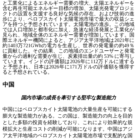
と工業化によるエネルギー需要の増大、太陽エネルギーを
含む再生可能エネルギー目標の増加、太陽光発電プロジェ
クトの設置を支援する良好な気候の存在、および技術の進
歩により、ペロブスカイト太陽電池市場で最大の収益シェ
アを持つと予想されています。太陽電池の進歩。この地域
では人口増加と都市化に加え、急速な経済発展と工業化が
見られ、地域全体のエネルギー需要が増加しています。国
際エネルギー機関によると、アジア太平洋地域は2021年に
約1403万721GWhの電力を生産し、世界の発電量の約49％
に貢献した。その結果、この地域のエンドユーザーと発電
量からの過剰な需要が生じ、炭素排出量の約 53% に寄与し
ています。インドの評価額は2026年に112万ドルに達する
と予想され、日本は2026年に171万ドルの評価額を獲得す
ると予想されている。
中国
国内市場の成長を牽引する堅牢な製造能力
中国にはペロブスカイト太陽電池の大量生産を可能にする
膨大な製造能力がある。この国は、製造能力の向上を目的
とした多額の投資を経験しており、これにより効果的な規
模拡大と生産コストの削減が可能になります。中国はアジ
ア太平洋地域のペロブスカイト太陽電池市場で支配的な国