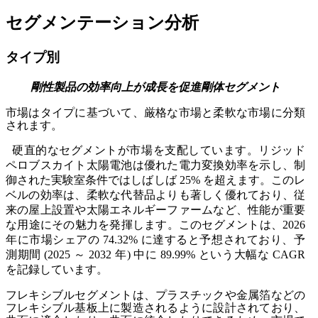
セグメンテーション分析
タイプ別
剛性製品の効率向上が成長を促進
剛体セグメント
市場はタイプに基づいて、厳格な市場と柔軟な市場に分類
されます。
硬直的なセグメントが市場を支配しています。リジッド
ペロブスカイト太陽電池は優れた電力変換効率を示し、制
御された実験室条件ではしばしば 25% を超えます。このレ
ベルの効率は、柔軟な代替品よりも著しく優れており、従
来の屋上設置や太陽エネルギーファームなど、性能が重要
な用途にその魅力を発揮します。このセグメントは、2026
年に市場シェアの 74.32% に達すると予想されており、予
測期間 (2025 ～ 2032 年) 中に 89.99% という大幅な CAGR
を記録しています。
フレキシブルセグメントは、プラスチックや金属箔などの
フレキシブル基板上に製造されるように設計されており、