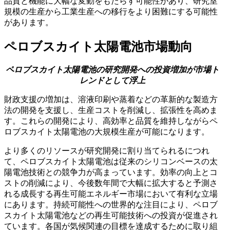
品質と機能に大幅な変動をもたらす可能性があり、研究室
規模の生産から工業生産への移行をより困難にする可能性
があります。
ペロブスカイト太陽電池市場動向
ペロブスカイト太陽電池の研究開発への投資増加が市場ト
レンドとして浮上
財政支援の増加は、溶液印刷や蒸着などの革新的な製造方
法の開発を支援し、生産コストを削減し、拡張性を高めま
す。これらの開発により、高効率と品質を維持しながらペ
ロブスカイト太陽電池の大規模生産が可能になります。
より多くのリソースが研究開発に割り当てられるにつれ
て、ペロブスカイト太陽電池は従来のシリコンベースの太
陽電池技術との競争力が高まっています。効率の向上とコ
ストの削減により、今後数年間で大幅に拡大すると予測さ
れる成長する再生可能エネルギー市場において有利な立場
にあります。持続可能性への世界的な注目により、ペロブ
スカイト太陽電池などの再生可能技術への投資が促進され
ています。各国が気候関連の目標を達成するために取り組