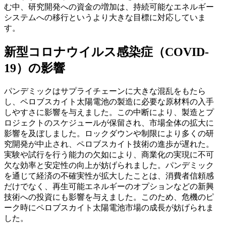
む中、研究開発への資金の増加は、持続可能なエネルギー
システムへの移行というより大きな目標に対応していま
す。
新型コロナウイルス感染症（COVID-
19）の影響
パンデミックはサプライチェーンに大きな混乱をもたら
し、ペロブスカイト太陽電池の製造に必要な原材料の入手
しやすさに影響を与えました。この中断により、製造とプ
ロジェクトのスケジュールが保留され、市場全体の拡大に
影響を及ぼしました。ロックダウンや制限により多くの研
究開発が中止され、ペロブスカイト技術の進歩が遅れた。
実験や試行を行う能力の欠如により、商業化の実現に不可
欠な効率と安定性の向上が妨げられました。パンデミック
を通じて経済の不確実性が拡大したことは、消費者信頼感
だけでなく、再生可能エネルギーのオプションなどの新興
技術への投資にも影響を与えました。このため、危機のピ
ーク時にペロブスカイト太陽電池市場の成長が妨げられま
した。