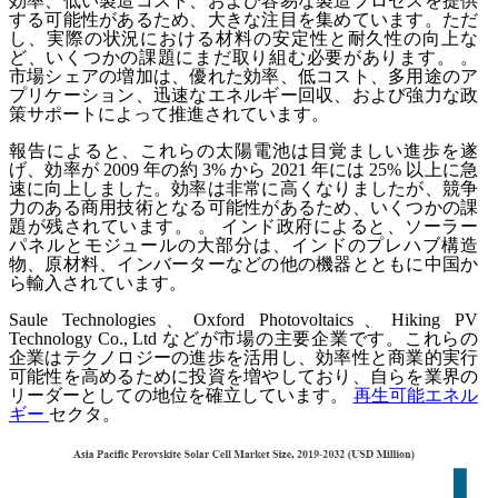
効率、低い製造コスト、および容易な製造プロセスを提供
する可能性があるため、大きな注目を集めています。ただ
し、実際の状況における材料の安定性と耐久性の向上な
ど、いくつかの課題にまだ取り組む必要があります。
。
市場シェアの増加は、優れた効率、低コスト、多用途のア
プリケーション、迅速なエネルギー回収、および強力な政
策サポートによって推進されています。
報告によると、これらの太陽電池は目覚ましい進歩を遂
げ、効率が 2009 年の約 3% から 2021 年には 25% 以上に急
速に向上しました。効率は非常に高くなりましたが、競争
力のある商用技術となる可能性があるため、いくつかの課
題が残されています。
。
インド政府によると、ソーラー
パネルとモジュールの大部分は、インドのプレハブ構造
物、原材料、インバーターなどの他の機器とともに中国か
ら輸入されています。
Saule Technologies、Oxford Photovoltaics、Hiking PV
Technology Co., Ltd などが市場の主要企業です。これらの
企業はテクノロジーの進歩を活用し、効率性と商業的実行
可能性を高めるために投資を増やしており、自らを業界の
リーダーとしての地位を確立しています。
再生可能エネル
ギー
セクタ。