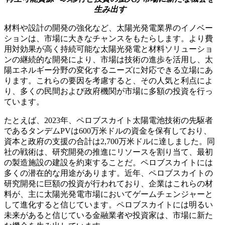
生み出す
材料や設計の開発の強化など、太陽光発電業界のイノベー
ションは、市場に大きなチャンスをもたらします。より費
用対効果が高く持続可能な太陽光発電と材料ソリューショ
ンの継続的な開発により、市場は技術の進歩を活用し、太
陽エネルギー分野の変化するニーズに対応できる立場にあ
ります。これらの要因を考慮すると、その人気と利点によ
り、多くの民間および政府機関が市場に多額の投資を行っ
ています。
たとえば、2023年、ペロブスカイト太陽電池技術の先駆者
であるタンデムPVは600万米ドルの資金を保有しており、
資本と政府の支援の合計は2,700万米ドルに達しました。同
社の戦術は、研究開発の推進にリソースを割り当て、最初
の製造施設の建設を約束することだ。ペロブスカイトには
多くの潜在的な用途があります。近年、ペロブスカイトの
研究開発に巨額の投資が行われており、企業はこれらの材
料が、主に太陽光発電市場においてゲームチェンジャーと
して進化すると信じています。ペロブスカイトには明るい
未来があると信じている金融業者や投資家は、市場に新た