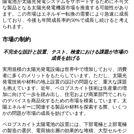
陽電池が太陽光発電システムをサポートするために不可欠
な製品となる太陽光発電機器市場を推進する可能性があり
ます。この市場はエネルギー転換の需要により急速に成長
しており、今後も年間成長率約50%で成長し続けると考え
られます。
市場の制約
不完全な設計と設置、テスト、検査における課題が市場の
成長を妨げる
実用規模の太陽光発電設備は世界中で増加しており、消費
者に多くのメリットをもたらしています。ただし、太陽光
発電技術や材料の地上設置の設計の問題など、重大な課題
も抱えています。近年、ペロブスカイト技術は生産量の増
加に向けて一歩を踏み出し、住宅および商業部門でこれら
のデバイスを商品化するための市場を模索しています。太
陽エネルギーに関連する製品や材料を探索する際、いくつ
かの問題が市場の成長を妨げています。
ペロブスカイト太陽電池の設置には、下部電極と上部電極
の製造の選択、電荷抽出層の効果的な堆積、大型セルモジ