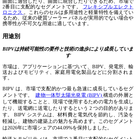
曲面に適合したり、曲面に統合したりできるため、市場で
2番目に支配的なセグメントです。
フレキシブルエレクト
ロニクス
。これらのセルは多用途性と軽量特性を備えてい
るため、従来の硬質ソーラー パネルが実用的でない場合や
携帯性が不可欠な用途に適しています。
用途別
BIPVは持続可能性の要件と技術の進歩により成長していま
す
市場は、アプリケーションに基づいて、BIPV、発電所、輸
送およびモビリティ、家庭用電化製品などに分割されま
す。
BIPV は、市場で支配的かつ最も急速に成長しているセグ
メントです。
建物一体型太陽光発電 (BIPV)
構造の外層と
して機能することと、現場で使用するための電力を生成し
たり、送電網に送電したりするという 2 つの目的がありま
す。 BIPV システムは、材料費と電気代を節約し、汚染を
軽減し、建物の建築上の魅力を高めます。このセグメント
は2026年に市場シェアの44.09%を保持しました。
輸送とモビリティは、市場で 2 番目に支配的なセグメント