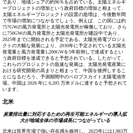
であり、地域シェアの約96％を占めている。太陽エネルギ
ープロジェクトの増加という政府目標の増加と相まって、
太陽エネルギープロジェクトの設置の急増は、今後数年間
で市場の増加につながるでしょう。例えば、この国には約
757GWの風力発電所と太陽光発電所が稼働しており、さら
に750GWの風力発電所と太陽光発電所が建設中であり、
2025年までに開始される予定である。太陽光発電プロジェ
クトの大幅な発展により、2030年に予定されている太陽光
発電量と風力発電量1,200GWを5年前倒しで達成するとい
う政府目標を達成できると予想されている。したがって、
これらのプロジェクトの急速な発展は、太陽光発電産業に
おける研究開発の高まりと相まって、中国を後押しするこ
とになるだろう。予測期間中のペロブスカイト太陽電池市
場。中国は 2026 年に 6,205 万米ドルに達すると予想されて
います。
北米
炭素排出量に対応するための再生可能エネルギーの導入拡
大が地域全体の市場成長につながっている
北米は世界市場で強い存在感を維持し、2025年には1,983万