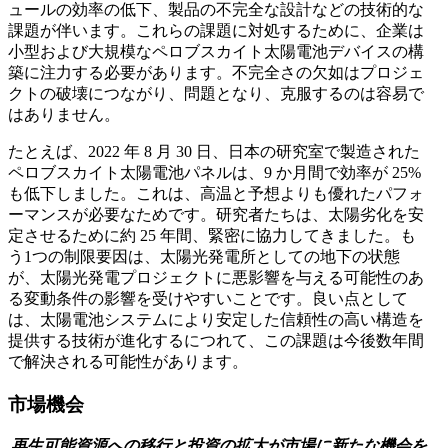
ュールの効率の低下、製品の不完全な設計などの技術的な
課題が伴います。これらの課題に対処するために、企業は
小型および大規模なペロブスカイト太陽電池デバイスの構
築に注力する必要があります。不完全さの欠如はプロジェ
クトの破壊につながり、問題となり、克服するのは容易で
はありません。
たとえば、2022 年 8 月 30 日、日本の研究室で製造された
ペロブスカイト太陽電池パネルは、9 か月間で効率が 25%
も低下しました。これは、高温と予想よりも優れたパフォ
ーマンスが必要なためです。研究者たちは、太陽劣化を安
定させるために約 25 年間、緊密に協力してきました。も
う1つの制限要因は、太陽光発電所としての地下の状態
が、太陽光発電プロジェクトに悪影響を与える可能性のあ
る変動条件の影響を受けやすいことです。良い点として
は、太陽電池システムにより安定した信頼性の高い構造を
提供する技術が進化するにつれて、この課題は今後数年間
で解決される可能性があります。
市場機会
再生可能資源への移行と投資の拡大が市場に新たな機会を