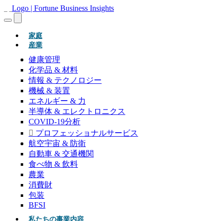
(現在)
家庭
産業
健康管理
化学品 & 材料
情報 & テクノロジー
機械 & 装置
エネルギー & 力
半導体 & エレクトロニクス
COVID-19分析
プロフェッショナルサービス
航空宇宙 & 防衛
自動車 & 交通機関
食べ物 & 飲料
農業
消費財
包装
BFSI
私たちの事業内容