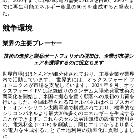
め、2030年までに国の総電力需要の42％を占め、2040年ま
でに再生可能エネルギー容量の60％を達成すると発表し
た。
競争環境
業界の主要プレーヤー
技術の進歩と製品ポートフォリオの増加は、企業が市場シ
ェアを獲得するのに役立ちます
世界市場はほとんどが細分化されており、主要企業が業界
内で活動しています。 世界的には、オックスフォード フ
ォトニクスが市場を支配しています。 2024 年 9 月、オッ
クスフォード PV は記録破りのタンデム太陽光発電技術の
商業化を開始し、米国に拠点を置く顧客への最初の出荷を
行いました。今回出荷される72セルパネルはペロブスカイ
ト・オン・シリコン太陽電池で構成されており、標準的な
シリコンパネルより最大20%多くのエネルギーを生成する
ことができます。これらのセルは実用規模の設備で使用さ
れ、電気料金 (LCOE) を削減し、同じエリアからより多く
の電力を生成することで土地利用の効率化に貢献しまし
た。