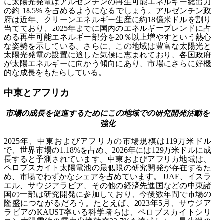
に太陽光発電はアルゼンチンの再生可能エネルギー総出力
の約 18.5% を占めるようになるでしょう。アルゼンチン政
府は近年、クリーンエネルギー生産に約18億米ドルを割り
当てており、2025年までに国内のエネルギーブレンドに占
める再生可能エネルギー部分を20％以上増やすという熱心
な姿勢を示している。さらに、この地域は豊富な太陽光と
太陽光発電の設置に適した気候に恵まれており、各国政府
が太陽エネルギーに向かう傾向にあり、市場にさらに好機
的な成長をもたらしている。
中東とアフリカ
市場の成長を促進するためにこの地域での研究開発活動を
強化
2025年、中東およびアフリカの市場規模は119万米ドル
で、世界市場の1.18%を占め、2026年には129万米ドルに成
長すると予測されています。中東およびアフリカ地域は、
ペロブスカイト太陽電池の最低限の研究開発が存在するた
め、市場でわずかなシェアを占めています。 UAE、イスラ
エル、サウジアラビア、その他の経済先進国などの中東諸
国の一部は研究開発に参加しており、今後数年間で市場の
隆盛につながるだろう。たとえば、2023年5月、サウジア
ラビアのKAUST率いる科学者らは、ペロブスカイトシリ