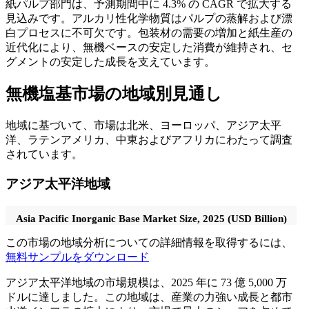
紙パルプ部門は、予測期間中に 4.3% の CAGR で拡大する
見込みです。アルカリ性化学物質はパルプの蒸解および漂
白プロセスに不可欠です。包装材の需要の増加と紙生産の
近代化により、無機ベースの安定した消費が維持され、セ
グメントの安定した成長を支えています。
無機塩基市場の地域別見通し
地域に基づいて、市場は北米、ヨーロッパ、アジア太平
洋、ラテンアメリカ、中東およびアフリカにわたって調査
されています。
アジア太平洋地域
Asia Pacific Inorganic Base Market Size, 2025 (USD Billion)
この市場の地域分析についての詳細情報を取得するには、
無料サンプルをダウンロード
アジア太平洋地域の市場規模は、2025 年に 73 億 5,000 万
ドルに達しました。この地域は、産業の力強い成長と都市