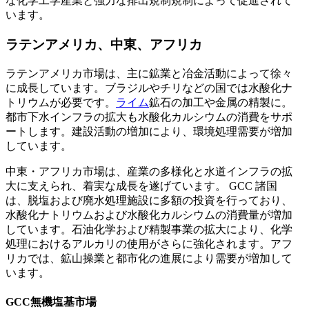
な化学工学産業と強力な排出規制規制によって促進されて
います。
ラテンアメリカ、中東、アフリカ
ラテンアメリカ市場は、主に鉱業と冶金活動によって徐々
に成長しています。ブラジルやチリなどの国では水酸化ナ
トリウムが必要です。
ライム
鉱石の加工や金属の精製に。
都市下水インフラの拡大も水酸化カルシウムの消費をサポ
ートします。建設活動の増加により、環境処理需要が増加
しています。
中東・アフリカ市場は、産業の多様化と水道インフラの拡
大に支えられ、着実な成長を遂げています。 GCC 諸国
は、脱塩および廃水処理施設に多額の投資を行っており、
水酸化ナトリウムおよび水酸化カルシウムの消費量が増加
しています。石油化学および精製事業の拡大により、化学
処理におけるアルカリの使用がさらに強化されます。アフ
リカでは、鉱山操業と都市化の進展により需要が増加して
います。
GCC無機塩基市場