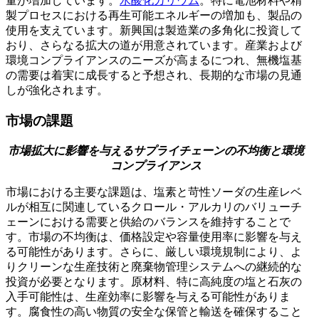
量が増加しています。
水酸化カリウム
。特に電池材料や精
製プロセスにおける再生可能エネルギーの増加も、製品の
使用を支えています。新興国は製造業の多角化に投資して
おり、さらなる拡大の道が用意されています。産業および
環境コンプライアンスのニーズが高まるにつれ、無機塩基
の需要は着実に成長すると予想され、長期的な市場の見通
しが強化されます。
市場の課題
市場拡大に影響を与えるサプライチェーンの不均衡と環境
コンプライアンス
市場における主要な課題は、塩素と苛性ソーダの生産レベ
ルが相互に関連しているクロール・アルカリのバリューチ
ェーンにおける需要と供給のバランスを維持することで
す。市場の不均衡は、価格設定や容量使用率に影響を与え
る可能性があります。さらに、厳しい環境規制により、よ
りクリーンな生産技術と廃棄物管理システムへの継続的な
投資が必要となります。原材料、特に高純度の塩と石灰の
入手可能性は、生産効率に影響を与える可能性がありま
す。腐食性の高い物質の安全な保管と輸送を確保すること