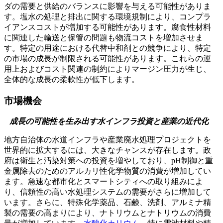
ダの需要と供給のバランスに影響を与える可能性がありま
す。塩水の処理と排出に関する環境規制により、コンプラ
イアンスコストが増加する可能性があります。腐食性材料
に関連した輸送と保管の問題も物流コストを増加させま
す。特定の用途における代替中和剤との競争により、特定
の市場の成長が制限される可能性があります。これらの運
用上およびコスト関連の制約によりマージン圧力が生じ、
全体的な成長の柔軟性が低下します。
市場機会
成長の可能性を生み出す水インフラ投資と産業の近代化
地方自治体の水道インフラや産業廃水処理プロジェクトを
世界的に拡大するには、大きなチャンスが存在します。政
府は衛生と汚染対策への投資を増やしており、pH制御と重
金属除去のためのアルカリ性化学物質の消費が増加してい
ます。急速な都市化とスマートシティへの取り組みによ
り、信頼性の高い水処理システムの需要がさらに増加し​​て
います。さらに、特殊化学薬品、石鹸、洗剤、アルミナ精
製の需要の高まりにより、ナトリウムとナトリウムの消費