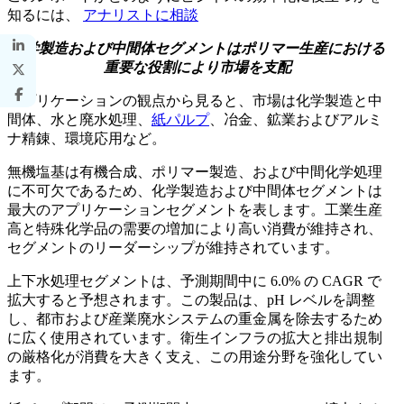
知るには、
アナリストに相談
化学製造および中間体セグメントはポリマー生産における
重要な役割により市場を支配
アプリケーションの観点から見ると、市場は化学製造と中
間体、水と廃水処理、
紙パルプ
、冶金、鉱業およびアルミ
ナ精錬、環境応用など。
無機塩基は有機合成、ポリマー製造、および中間化学処理
に不可欠であるため、化学製造および中間体セグメントは
最大のアプリケーションセグメントを表します。工業生産
高と特殊化学品の需要の増加により高い消費が維持され、
セグメントのリーダーシップが維持されています。
上下水処理セグメントは、予測期間中に 6.0% の CAGR で
拡大すると予想されます。この製品は、pH レベルを調整
し、都市および産業廃水システムの重金属を除去するため
に広く使用されています。衛生インフラの拡大と排出規制
の厳格化が消費を大きく支え、この用途分野を強化してい
ます。