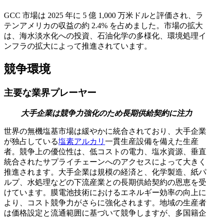
GCC 市場は 2025 年に 5 億 1,000 万米ドルと評価され、ラ
テンアメリカの収益の約 2.4% を占めました。市場の拡大
は、海水淡水化への投資、石油化学の多様化、環境処理イ
ンフラの拡大によって推進されています。
競争環境
主要な業界プレーヤー
大手企業は競争力強化のため長期供給契約に注力
世界の無機塩基市場は緩やかに統合されており、大手企業
が独占している
塩素アルカリ
一貫生産設備を備えた生産
者。競争上の優位性は、低コストの電力、塩水資源、垂​​直
統合されたサプライチェーンへのアクセスによって大きく
推進されます。大手企業は規模の経済と、化学製造、紙パ
ルプ、水処理などの下流産業との長期供給契約の恩恵を受
けています。膜電池技術におけるエネルギー効率の向上に
より、コスト競争力がさらに強化されます。地域の生産者
は価格設定と流通範囲に基づいて競争しますが、多国籍企