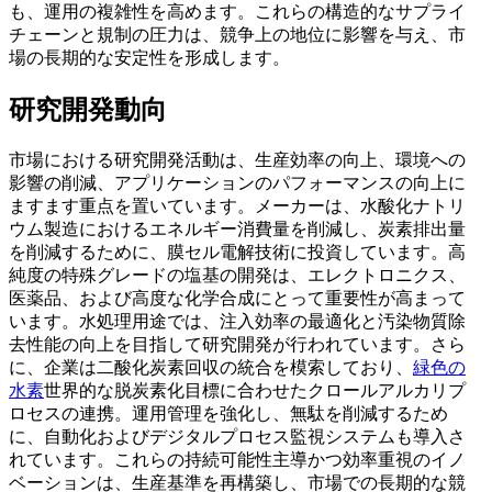
も、運用の複雑性を高めます。これらの構造的なサプライ
チェーンと規制の圧力は、競争上の地位に影響を与え、市
場の長期的な安定性を形成します。
研究開発動向
市場における研究開発活動は、生産効率の向上、環境への
影響の削減、アプリケーションのパフォーマンスの向上に
ますます重点を置いています。メーカーは、水酸化ナトリ
ウム製造におけるエネルギー消費量を削減し、炭素排出量
を削減するために、膜セル電解技術に投資しています。高
純度の特殊グレードの塩基の開発は、エレクトロニクス、
医薬品、および高度な化学合成にとって重要性が高まって
います。水処理用途では、注入効率の最適化と汚染物質除
去性能の向上を目指して研究開発が行われています。さら
に、企業は二酸化炭素回収の統合を模索しており、
緑色の
水素
世界的な脱炭素化目標に合わせたクロールアルカリプ
ロセスの連携。運用管理を強化し、無駄を削減するため
に、自動化およびデジタルプロセス監視システムも導入さ
れています。これらの持続可能性主導かつ効率重視のイノ
ベーションは、生産基準を再構築し、市場での長期的な競