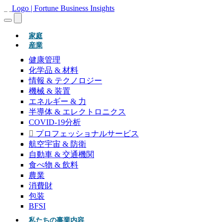
(現在)
家庭
産業
健康管理
化学品 & 材料
情報 & テクノロジー
機械 & 装置
エネルギー & 力
半導体 & エレクトロニクス
COVID-19分析
プロフェッショナルサービス
航空宇宙 & 防衛
自動車 & 交通機関
食べ物 & 飲料
農業
消費財
包装
BFSI
私たちの事業内容