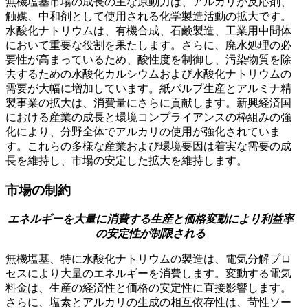
無機塩基市場の成長の主な原動力は、アルカリが反応剤、
触媒、中和剤として使用される化学製造活動の拡大です。
水酸化ナトリウムは、有機合成、石鹸製造、工業用中間体
において重要な役割を果たします。さらに、廃水処理の必
要性が高まっているため、酸性度を制御し、汚染物質を除
去するための水酸化カルシウムおよび水酸化ナトリウムの
需要が大幅に増加しています。紙パルプ生産とアルミナ精
製事業の拡大は、消費量にさらに貢献します。新興経済国
における産業の成長と環境コンプライアンスの枠組みの強
化により、分野全体でアルカリの使用が強化されていま
す。これらの多様な産業および環境要因は着実な需要の成
長を維持し、市場の安定した拡大を維持します。
市場の制約
エネルギーを大量に消費する生産と価格変動により利益率
の安定性が制限される
無機塩基、特に水酸化ナトリウムの製造は、電気分解プロ
セスにより大量のエネルギーを消費します。変動する電気
料金は、生産の経済性と価格の安定性に直接影響します。
さらに、塩素とアルカリの生成の相互依存性は、苛性ソー