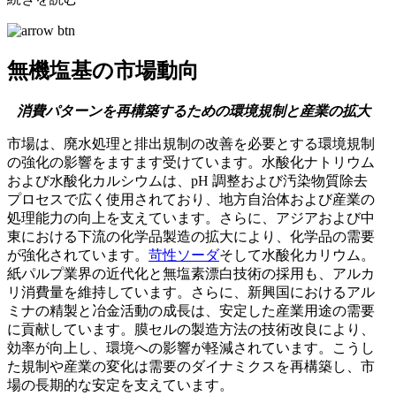
無機塩基の市場動向
消費パターンを再構築するための環境規制と産業の拡大
市場は、廃水処理と排出規制の改善を必要とする環境規制
の強化の影響をますます受けています。水酸化ナトリウム
および水酸化カルシウムは、pH 調整および汚染物質除去
プロセスで広く使用されており、地方自治体および産業の
処理能力の向上を支えています。さらに、アジアおよび中
東における下流の化学品製造の拡大により、化学品の需要
が強化されています。
苛性ソーダ
そして水酸化カリウム。
紙パルプ業界の近代化と無塩素漂白技術の採用も、アルカ
リ消費量を維持しています。さらに、新興国におけるアル
ミナの精製と冶金活動の成長は、安定した産業用途の需要
に貢献しています。膜セルの製造方法の技術改良により、
効率が向上し、環境への影響が軽減されています。こうし
た規制や産業の変化は需要のダイナミクスを再構築し、市
場の長期的な安定を支えています。