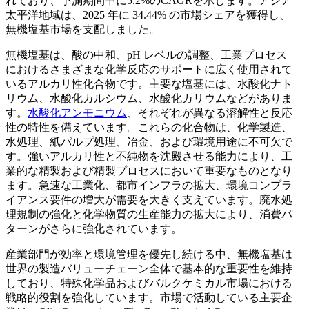
れており、予測期間中に5.2%のCAGRを示します。アジア
太平洋地域は、2025 年に 34.44% の市場シェアを獲得し、
無機塩基市場を支配しました。
無機塩基は、酸の中和、pH レベルの調整、工業プロセス
におけるさまざまな化学反応のサポートに広く使用されて
いるアルカリ性化合物です。主要な塩基には、水酸化ナト
リウム、水酸化カルシウム、水酸化カリウムなどがありま
す。
水酸化アンモニウム
、それぞれが異なる溶解性と反応
性の特性を備えています。これらの化合物は、化学製造、
水処理、紙パルプ処理、冶金、および環境用途に不可欠で
す。強いアルカリ性と不純物を沈殿させる能力により、工
業的な精製および精製プロセスにおいて重要なものとなり
ます。急速な工業化、都市インフラの拡大、環境コンプラ
イアンス要件の増大が需要を大きく支えています。廃水処
理規制の強化と化学物質の生産能力の拡大により、消費パ
ターンがさらに強化されています。
産業部門が効率と環境管理を優先し続ける中、無機塩基は
世界の製造バリューチェーン全体で基本的な重要性を維持
しており、特殊化学品およびバルクケミカル市場における
戦略的役割を強化しています。市場で活動している主要企