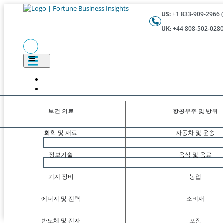
US:
+1 833-909-2966 (
UK:
+44 808-502-0280 
보건 의료
항공우주 및 방위
화학 및 재료
자동차 및 운송
정보기술
음식 및 음료
기계 장비
농업
에너지 및 전력
소비재
반도체 및 전자
포장