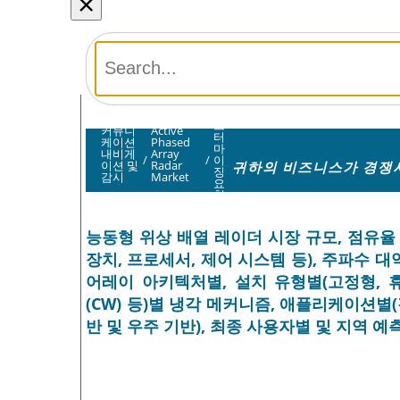
×
커
스
커뮤니
Active
터
케이션
Phased
마
내비게
Array
/
/
이
귀하의 비즈니스가 경쟁사
이션 및
Radar
징
감시
Market
요
청
능동형 위상 배열 레이더 시장 규모, 점유율 및
장치, 프로세서, 제어 시스템 등), 주파수 대역별(
어레이 아키텍처별, 설치 유형별(고정형, 휴
(CW) 등)별 냉각 메커니즘, 애플리케이션별(감
반 및 우주 기반), 최종 사용자별 및 지역 예측 