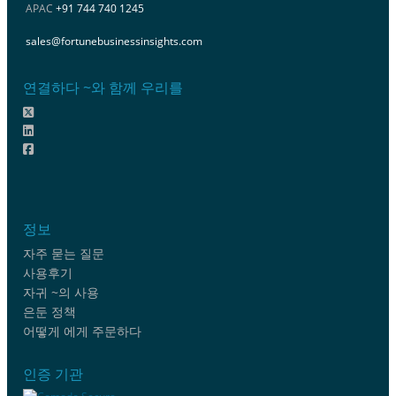
APAC
+91 744 740 1245
sales@fortunebusinessinsights.com
연결하다 ~와 함께 우리를
정보
자주 묻는 질문
사용후기
자귀 ~의 사용
은둔 정책
어떻게 에게 주문하다
인증 기관