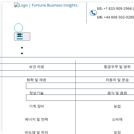
US:
+1 833-909-2966 (
UK:
+44 808-502-0280 
보건 의료
항공우주 및 방위
화학 및 재료
자동차 및 운송
정보기술
음식 및 음료
기계 장비
농업
에너지 및 전력
소비재
반도체 및 전자
포장