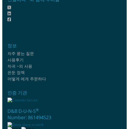
정보
자주 묻는 질문
사용후기
자귀 ~의 사용
은둔 정책
어떻게 에게 주문하다
인증 기관
®
D&B D-U-N-S
Number: 861494523