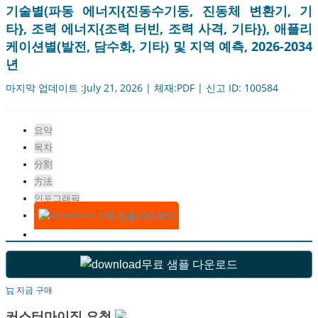
기술별(파동 에너지{진동수기둥, 진동체 변환기, 기
타}, 조력 에너지{조력 터빈, 조력 사격, 기타}), 애플리
케이션별(발전, 담수화, 기타) 및 지역 예측, 2026-2034
년
마지막 업데이트 :July 21, 2026 | 체재:PDF | 신고 ID: 100584
요약
목차
分割
方法
인포그래픽
무료 샘플 다운로드
무료 샘플 다운로드
지금 구매
커스터마이징 요청