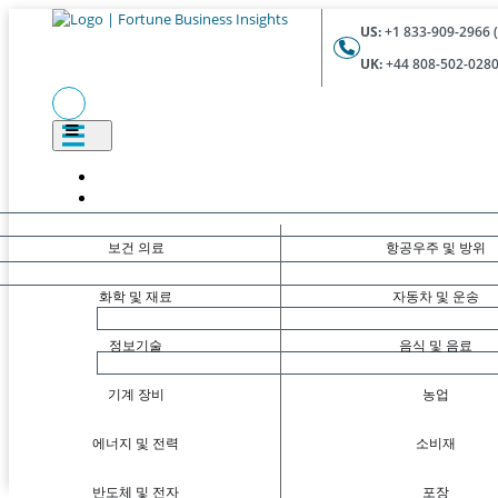
US:
+1 833-909-2966 (
UK:
+44 808-502-0280 
보건 의료
항공우주 및 방위
화학 및 재료
자동차 및 운송
정보기술
음식 및 음료
기계 장비
농업
에너지 및 전력
소비재
반도체 및 전자
포장