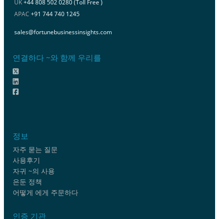
UK
+44 808 502 0280 (Toll Free )
APAC
+91 744 740 1245
sales@fortunebusinessinsights.com
연결하다 ~와 함께 우리를
정보
자주 묻는 질문
사용후기
자귀 ~의 사용
은둔 정책
어떻게 에게 주문하다
인증 기관