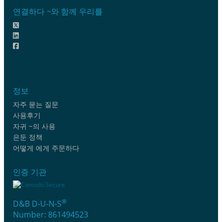
연결하다 ~와 함께 우리를
정보
자주 묻는 질문
사용후기
자귀 ~의 사용
은둔 정책
어떻게 에게 주문하다
인증 기관
®
D&B D-U-N-S
Number: 861494523