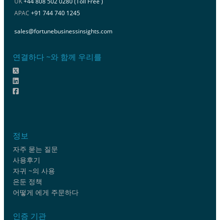
UK
+44 808 502 0280 (Toll Free )
APAC
+91 744 740 1245
sales@fortunebusinessinsights.com
연결하다 ~와 함께 우리를
정보
자주 묻는 질문
사용후기
자귀 ~의 사용
은둔 정책
어떻게 에게 주문하다
인증 기관