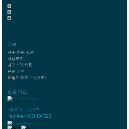
정보
자주 묻는 질문
사용후기
자귀 ~의 사용
은둔 정책
어떻게 에게 주문하다
인증 기관
®
D&B D-U-N-S
Number: 861494523