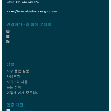
APAC
+91 744 740 1245
sales@fortunebusinessinsights.com
연결하다 ~와 함께 우리를
정보
자주 묻는 질문
사용후기
자귀 ~의 사용
은둔 정책
어떻게 에게 주문하다
인증 기관