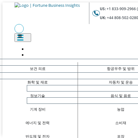
US:
+1 833-909-2966 (
UK:
+44 808-502-0280 
보건 의료
항공우주 및 방위
화학 및 재료
자동차 및 운송
정보기술
음식 및 음료
기계 장비
농업
에너지 및 전력
소비재
반도체 및 전자
포장