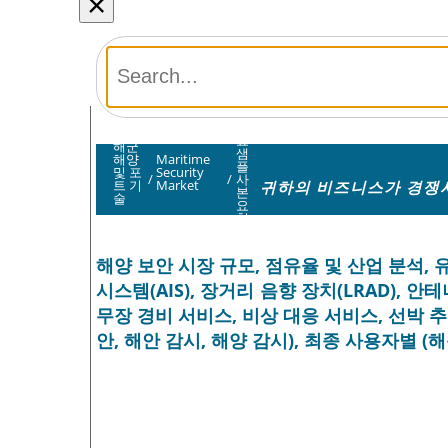
×
무
료
해군
샘
해양
Maritime
플
및 포
Security
/
/
사
귀하의 비즈니스가 경쟁사
트 기
Market
본
술
요
청
해양 보안 시장 규모, 점유율 및 산업 분석, 
시스템(AIS), 장거리 음향 장치(LRAD), 안
무장 경비 서비스, 비상 대응 서비스, 선박 추
안, 해안 감시, 해양 감시), 최종 사용자별 (해