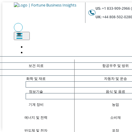
US:
+1 833-909-2966 (
UK:
+44 808-502-0280 
보건 의료
항공우주 및 방위
화학 및 재료
자동차 및 운송
정보기술
음식 및 음료
기계 장비
농업
에너지 및 전력
소비재
반도체 및 전자
포장